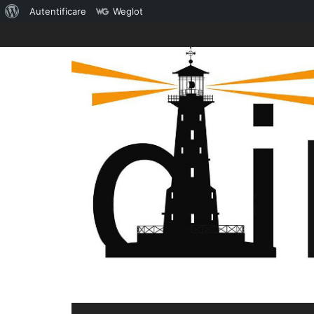
Despre
Autentificare
Weglot
Skip
WordPress
to
content