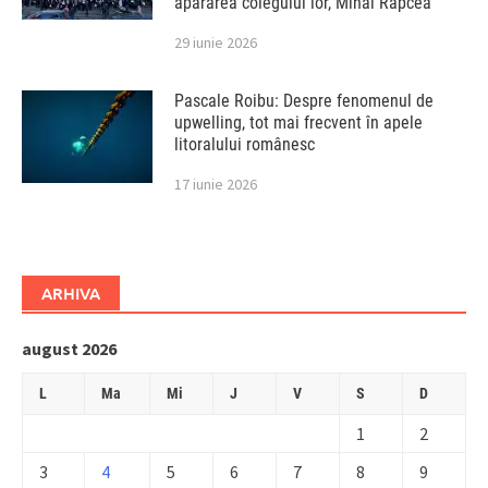
apărarea colegului lor, Mihai Rapcea
29 iunie 2026
Pascale Roibu: Despre fenomenul de
upwelling, tot mai frecvent în apele
litoralului românesc
17 iunie 2026
ARHIVA
august 2026
L
Ma
Mi
J
V
S
D
1
2
3
4
5
6
7
8
9