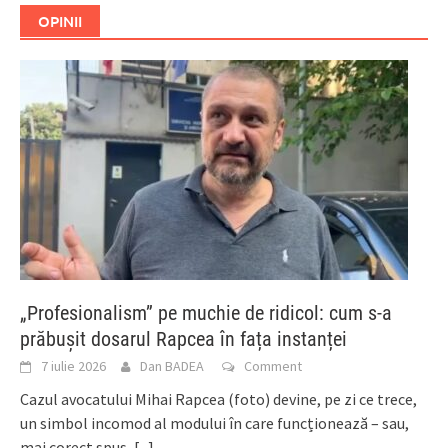
OPINII
„Profesionalism” pe muchie de ridicol: cum s-a
prăbușit dosarul Rapcea în fața instanței
7 iulie 2026
Dan BADEA
Comment
Cazul avocatului Mihai Rapcea (foto) devine, pe zi ce trece,
un simbol incomod al modului în care funcționează – sau,
mai corect spus,
[...]