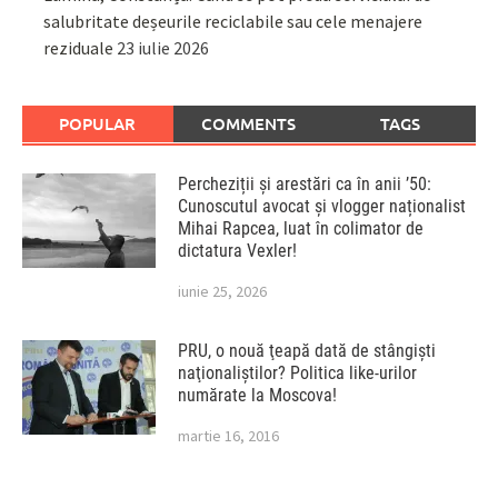
salubritate deșeurile reciclabile sau cele menajere
reziduale
23 iulie 2026
POPULAR
COMMENTS
TAGS
Percheziții și arestări ca în anii ’50:
Cunoscutul avocat și vlogger naționalist
Mihai Rapcea, luat în colimator de
dictatura Vexler!
iunie 25, 2026
PRU, o nouă ţeapă dată de stângişti
naţionaliştilor? Politica like-urilor
numărate la Moscova!
martie 16, 2016