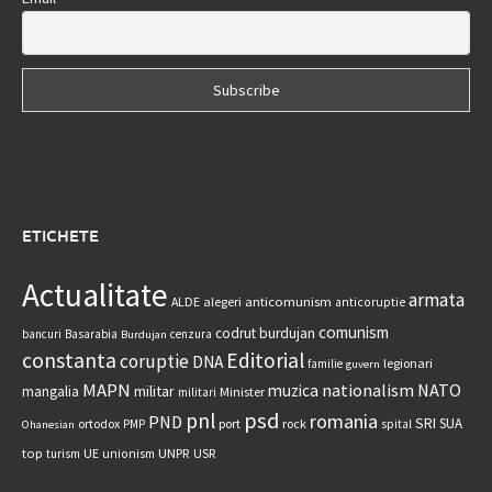
ETICHETE
Actualitate
armata
anticomunism
ALDE
alegeri
anticoruptie
comunism
codrut burdujan
bancuri
Basarabia
cenzura
Burdujan
constanta
Editorial
coruptie
DNA
legionari
familie
guvern
MAPN
nationalism
NATO
muzica
militar
mangalia
Minister
militari
psd
pnl
romania
PND
SRI
SUA
ortodox
port
rock
PMP
spital
Ohanesian
UNPR
top
UE
USR
turism
unionism