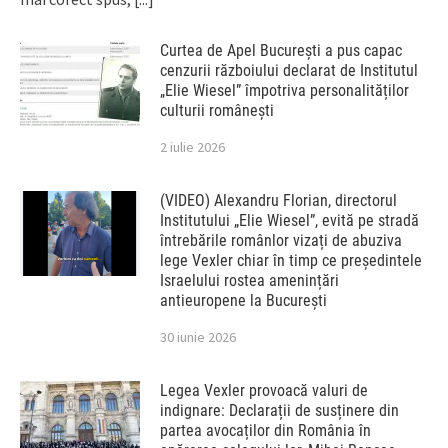
Curtea de Apel București a pus capac
cenzurii războiului declarat de Institutul
„Elie Wiesel” împotriva personalităților
culturii românești
2 iulie 2026
(VIDEO) Alexandru Florian, directorul
Institutului „Elie Wiesel”, evită pe stradă
întrebările românlor vizați de abuziva
lege Vexler chiar în timp ce președintele
Israelului rostea amenințări
antieuropene la București
30 iunie 2026
Legea Vexler provoacă valuri de
indignare: Declarații de susținere din
partea avocaților din România în