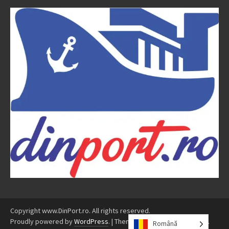
Copyright www.DinPort.ro. All rights reserved.
Proudly powered by
WordPress
.
|
Theme: Awaken by
ThemezHut
.
Română