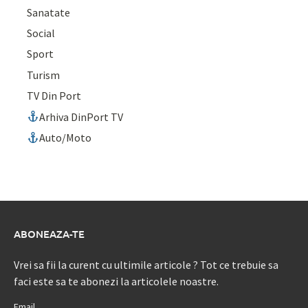
Sanatate
Social
Sport
Turism
TV Din Port
Arhiva DinPort TV
Auto/Moto
ABONEAZA-TE
Vrei sa fii la curent cu ultimile articole ? Tot ce trebuie sa
faci este sa te abonezi la articolele noastre.
Email