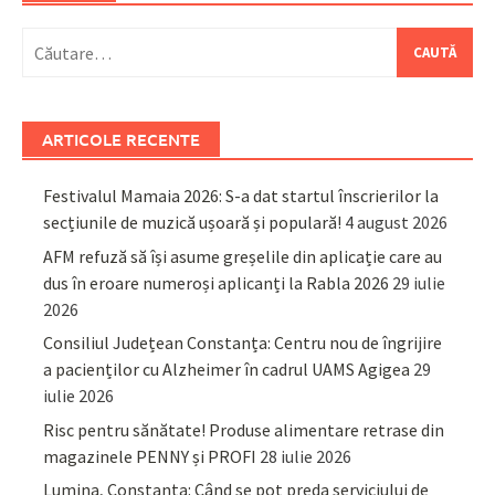
Caută
după:
ARTICOLE RECENTE
Festivalul Mamaia 2026: S-a dat startul înscrierilor la
secțiunile de muzică ușoară și populară!
4 august 2026
AFM refuză să își asume greșelile din aplicație care au
dus în eroare numeroși aplicanți la Rabla 2026
29 iulie
2026
Consiliul Județean Constanța: Centru nou de îngrijire
a pacienților cu Alzheimer în cadrul UAMS Agigea
29
iulie 2026
Risc pentru sănătate! Produse alimentare retrase din
magazinele PENNY și PROFI
28 iulie 2026
Lumina, Constanța: Când se pot preda serviciului de