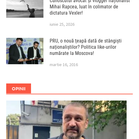
Cunoscutul avocat și vlogger naționalist
Mihai Rapcea, luat în colimator de
dictatura Vexler!
iunie 25, 2026
PRU, o nouă ţeapă dată de stângişti
naţionaliştilor? Politica like-urilor
numărate la Moscova!
martie 16, 2016
OPINII