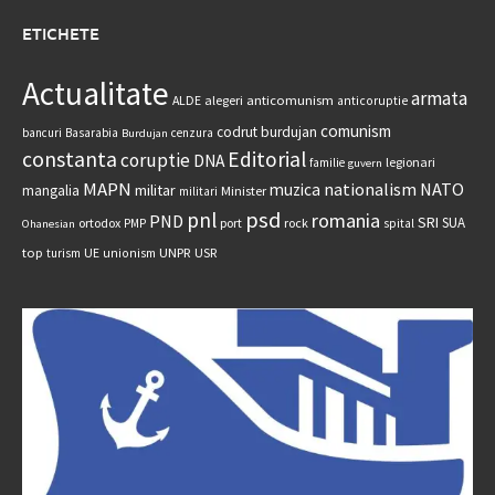
ETICHETE
Actualitate
armata
anticomunism
ALDE
alegeri
anticoruptie
comunism
codrut burdujan
bancuri
Basarabia
cenzura
Burdujan
constanta
Editorial
coruptie
DNA
legionari
familie
guvern
MAPN
nationalism
NATO
muzica
militar
mangalia
Minister
militari
psd
pnl
romania
PND
SRI
SUA
ortodox
port
rock
PMP
spital
Ohanesian
UNPR
top
UE
USR
turism
unionism