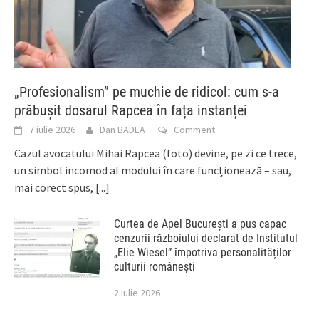
„Profesionalism” pe muchie de ridicol: cum s-a
prăbușit dosarul Rapcea în fața instanței
7 iulie 2026
Dan BADEA
Comment
Cazul avocatului Mihai Rapcea (foto) devine, pe zi ce trece,
un simbol incomod al modului în care funcționează – sau,
mai corect spus,
[...]
Curtea de Apel București a pus capac
cenzurii războiului declarat de Institutul
„Elie Wiesel” împotriva personalităților
culturii românești
2 iulie 2026