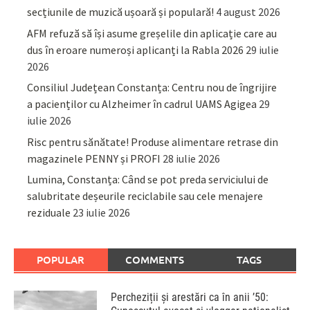
secțiunile de muzică ușoară și populară!
4 august 2026
AFM refuză să își asume greșelile din aplicație care au
dus în eroare numeroși aplicanți la Rabla 2026
29 iulie
2026
Consiliul Județean Constanța: Centru nou de îngrijire
a pacienților cu Alzheimer în cadrul UAMS Agigea
29
iulie 2026
Risc pentru sănătate! Produse alimentare retrase din
magazinele PENNY și PROFI
28 iulie 2026
Lumina, Constanța: Când se pot preda serviciului de
salubritate deșeurile reciclabile sau cele menajere
reziduale
23 iulie 2026
POPULAR
COMMENTS
TAGS
Percheziții și arestări ca în anii ’50: