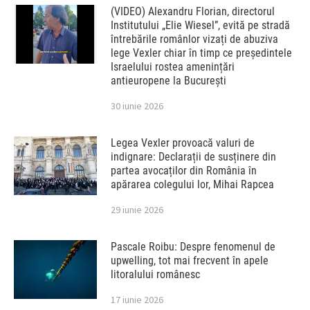
(VIDEO) Alexandru Florian, directorul
Institutului „Elie Wiesel”, evită pe stradă
întrebările românlor vizați de abuziva
lege Vexler chiar în timp ce președintele
Israelului rostea amenințări
antieuropene la București
30 iunie 2026
Legea Vexler provoacă valuri de
indignare: Declarații de susținere din
partea avocaților din România în
apărarea colegului lor, Mihai Rapcea
29 iunie 2026
Pascale Roibu: Despre fenomenul de
upwelling, tot mai frecvent în apele
litoralului românesc
17 iunie 2026