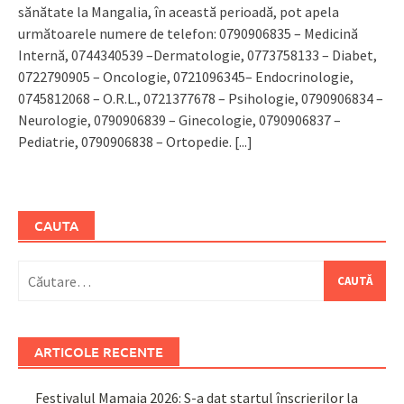
sănătate la Mangalia, în această perioadă, pot apela
următoarele numere de telefon: 0790906835 – Medicină
Internă, 0744340539 –Dermatologie, 0773758133 – Diabet,
0722790905 – Oncologie, 0721096345– Endocrinologie,
0745812068 – O.R.L., 0721377678 – Psihologie, 0790906834 –
Neurologie, 0790906839 – Ginecologie, 0790906837 –
Pediatrie, 0790906838 – Ortopedie.
[...]
CAUTA
Caută
după:
ARTICOLE RECENTE
Festivalul Mamaia 2026: S-a dat startul înscrierilor la