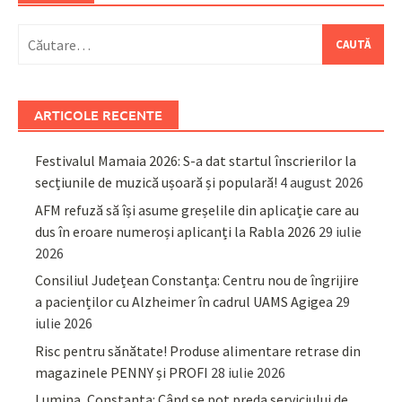
Caută
după:
ARTICOLE RECENTE
Festivalul Mamaia 2026: S-a dat startul înscrierilor la
secțiunile de muzică ușoară și populară!
4 august 2026
AFM refuză să își asume greșelile din aplicație care au
dus în eroare numeroși aplicanți la Rabla 2026
29 iulie
2026
Consiliul Județean Constanța: Centru nou de îngrijire
a pacienților cu Alzheimer în cadrul UAMS Agigea
29
iulie 2026
Risc pentru sănătate! Produse alimentare retrase din
magazinele PENNY și PROFI
28 iulie 2026
Lumina, Constanța: Când se pot preda serviciului de