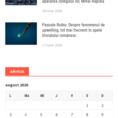
apărarea colegului lor, Mihai Rapcea
29 iunie 2026
Pascale Roibu: Despre fenomenul de
upwelling, tot mai frecvent în apele
litoralului românesc
17 iunie 2026
ARHIVA
august 2026
L
Ma
Mi
J
V
S
D
1
2
3
4
5
6
7
8
9