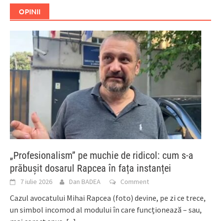
OPINII
„Profesionalism” pe muchie de ridicol: cum s-a
prăbușit dosarul Rapcea în fața instanței
7 iulie 2026
Dan BADEA
Comment
Cazul avocatului Mihai Rapcea (foto) devine, pe zi ce trece,
un simbol incomod al modului în care funcționează – sau,