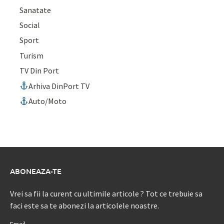
Sanatate
Social
Sport
Turism
TV Din Port
Arhiva DinPort TV
Auto/Moto
ABONEAZA-TE
Vrei sa fii la curent cu ultimile articole ? Tot ce trebuie sa
faci este sa te abonezi la articolele noastre.
Email