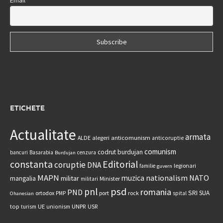
ETICHETE
Actualitate
armata
anticomunism
ALDE
alegeri
anticoruptie
comunism
codrut burdujan
bancuri
Basarabia
cenzura
Burdujan
constanta
Editorial
coruptie
DNA
legionari
familie
guvern
MAPN
nationalism
NATO
muzica
militar
mangalia
Minister
militari
psd
pnl
romania
PND
SRI
SUA
ortodox
port
rock
PMP
spital
Ohanesian
UNPR
top
UE
USR
turism
unionism