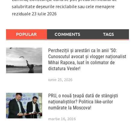
salubritate deșeurile reciclabile sau cele menajere
reziduale
23 iulie 2026
POPULAR
COMMENTS
TAGS
Percheziții și arestări ca în anii ’50:
Cunoscutul avocat și vlogger naționalist
Mihai Rapcea, luat în colimator de
dictatura Vexler!
iunie 25, 2026
PRU, o nouă ţeapă dată de stângişti
naţionaliştilor? Politica like-urilor
numărate la Moscova!
martie 16, 2016