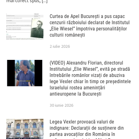
mai corect spus,
[...]
Curtea de Apel București a pus capac
cenzurii războiului declarat de Institutul
„Elie Wiesel” împotriva personalităților
culturii românești
2 iulie 2026
(VIDEO) Alexandru Florian, directorul
Institutului „Elie Wiesel”, evită pe stradă
întrebările românlor vizați de abuziva
lege Vexler chiar în timp ce președintele
Israelului rostea amenințări
antieuropene la București
30 iunie 2026
Legea Vexler provoacă valuri de
indignare: Declarații de susținere din
partea avocaților din România în