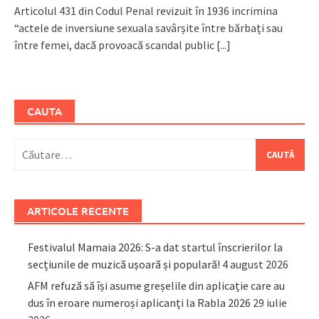
Articolul 431 din Codul Penal revizuit în 1936 incrimina
“actele de inversiune sexuala savârșite între bărbați sau
între femei, dacă provoacă scandal public
[...]
CAUTA
Caută
după:
ARTICOLE RECENTE
Festivalul Mamaia 2026: S-a dat startul înscrierilor la
secțiunile de muzică ușoară și populară!
4 august 2026
AFM refuză să își asume greșelile din aplicație care au
dus în eroare numeroși aplicanți la Rabla 2026
29 iulie