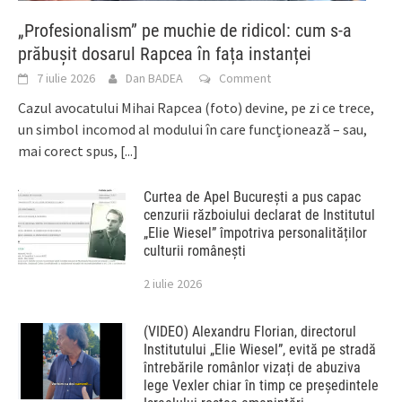
„Profesionalism” pe muchie de ridicol: cum s-a
prăbușit dosarul Rapcea în fața instanței
7 iulie 2026
Dan BADEA
Comment
Cazul avocatului Mihai Rapcea (foto) devine, pe zi ce trece,
un simbol incomod al modului în care funcționează – sau,
mai corect spus,
[...]
Curtea de Apel București a pus capac
cenzurii războiului declarat de Institutul
„Elie Wiesel” împotriva personalităților
culturii românești
2 iulie 2026
(VIDEO) Alexandru Florian, directorul
Institutului „Elie Wiesel”, evită pe stradă
întrebările românlor vizați de abuziva
lege Vexler chiar în timp ce președintele