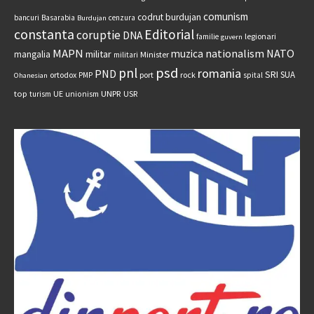
comunism
codrut burdujan
bancuri
Basarabia
cenzura
Burdujan
constanta
Editorial
coruptie
DNA
legionari
familie
guvern
MAPN
nationalism
NATO
muzica
militar
mangalia
Minister
militari
psd
pnl
romania
PND
SRI
SUA
ortodox
port
rock
PMP
spital
Ohanesian
UNPR
top
UE
USR
turism
unionism