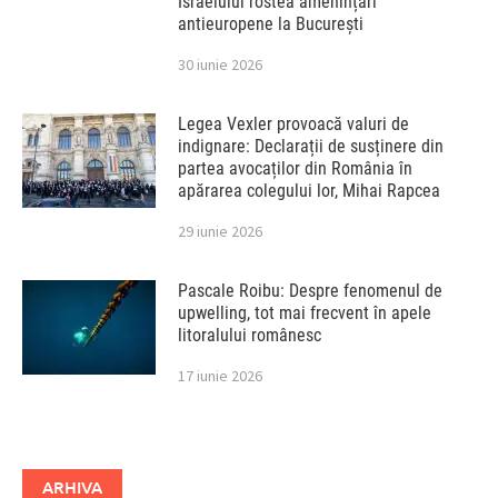
Israelului rostea amenințări
antieuropene la București
30 iunie 2026
Legea Vexler provoacă valuri de
indignare: Declarații de susținere din
partea avocaților din România în
apărarea colegului lor, Mihai Rapcea
29 iunie 2026
Pascale Roibu: Despre fenomenul de
upwelling, tot mai frecvent în apele
litoralului românesc
17 iunie 2026
ARHIVA