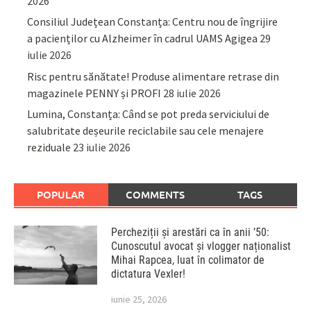
2026
Consiliul Județean Constanța: Centru nou de îngrijire
a pacienților cu Alzheimer în cadrul UAMS Agigea
29
iulie 2026
Risc pentru sănătate! Produse alimentare retrase din
magazinele PENNY și PROFI
28 iulie 2026
Lumina, Constanța: Când se pot preda serviciului de
salubritate deșeurile reciclabile sau cele menajere
reziduale
23 iulie 2026
POPULAR
COMMENTS
TAGS
Percheziții și arestări ca în anii ’50:
Cunoscutul avocat și vlogger naționalist
Mihai Rapcea, luat în colimator de
dictatura Vexler!
iunie 25, 2026