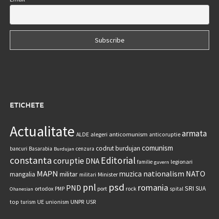
ETICHETE
Actualitate
armata
anticomunism
ALDE
alegeri
anticoruptie
comunism
codrut burdujan
bancuri
Basarabia
cenzura
Burdujan
constanta
Editorial
coruptie
DNA
legionari
familie
guvern
MAPN
nationalism
NATO
muzica
militar
mangalia
Minister
militari
psd
pnl
romania
PND
SRI
SUA
ortodox
port
rock
PMP
spital
Ohanesian
UNPR
top
UE
USR
turism
unionism