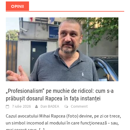
OPINII
„Profesionalism” pe muchie de ridicol: cum s-a
prăbușit dosarul Rapcea în fața instanței
7 iulie 2026
Dan BADEA
Comment
Cazul avocatului Mihai Rapcea (foto) devine, pe zi ce trece,
un simbol incomod al modului în care funcționează – sau,
mai corect spus,
[...]