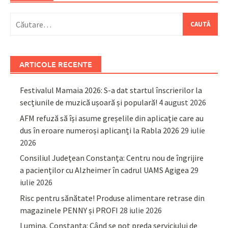
Caută
după:
ARTICOLE RECENTE
Festivalul Mamaia 2026: S-a dat startul înscrierilor la
secțiunile de muzică ușoară și populară!
4 august 2026
AFM refuză să își asume greșelile din aplicație care au
dus în eroare numeroși aplicanți la Rabla 2026
29 iulie
2026
Consiliul Județean Constanța: Centru nou de îngrijire
a pacienților cu Alzheimer în cadrul UAMS Agigea
29
iulie 2026
Risc pentru sănătate! Produse alimentare retrase din
magazinele PENNY și PROFI
28 iulie 2026
Lumina, Constanța: Când se pot preda serviciului de