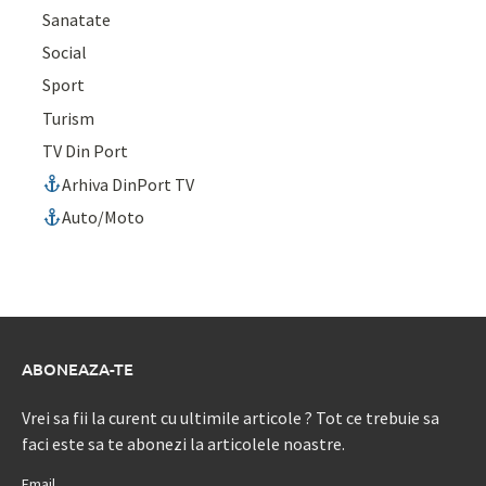
Sanatate
Social
Sport
Turism
TV Din Port
Arhiva DinPort TV
Auto/Moto
ABONEAZA-TE
Vrei sa fii la curent cu ultimile articole ? Tot ce trebuie sa
faci este sa te abonezi la articolele noastre.
Email