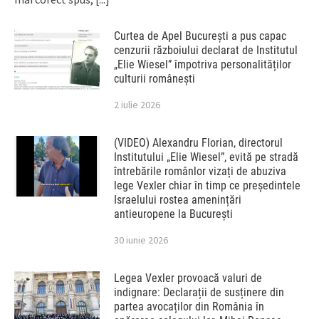
Curtea de Apel București a pus capac
cenzurii războiului declarat de Institutul
„Elie Wiesel” împotriva personalităților
culturii românești
2 iulie 2026
(VIDEO) Alexandru Florian, directorul
Institutului „Elie Wiesel”, evită pe stradă
întrebările românlor vizați de abuziva
lege Vexler chiar în timp ce președintele
Israelului rostea amenințări
antieuropene la București
30 iunie 2026
Legea Vexler provoacă valuri de
indignare: Declarații de susținere din
partea avocaților din România în