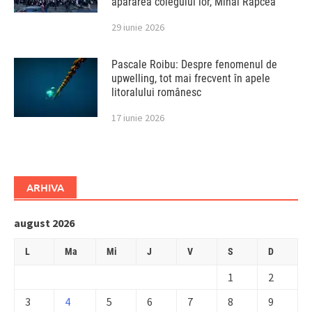
apărarea colegului lor, Mihai Rapcea
29 iunie 2026
Pascale Roibu: Despre fenomenul de
upwelling, tot mai frecvent în apele
litoralului românesc
17 iunie 2026
ARHIVA
august 2026
L
Ma
Mi
J
V
S
D
1
2
3
4
5
6
7
8
9