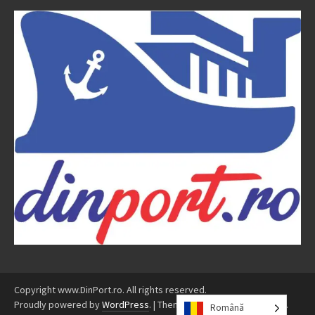
Copyright www.DinPort.ro. All rights reserved.
Proudly powered by
WordPress
.
|
Theme: Awaken by
ThemezHut
.
Română