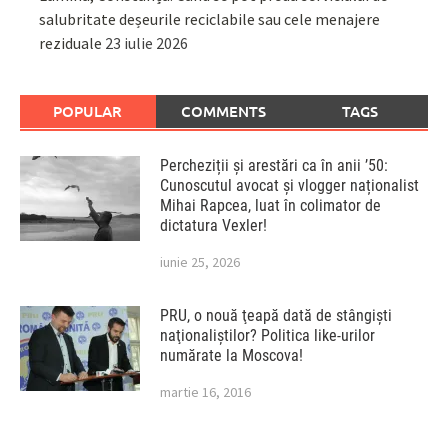
salubritate deșeurile reciclabile sau cele menajere
reziduale
23 iulie 2026
POPULAR
COMMENTS
TAGS
Percheziții și arestări ca în anii ’50:
Cunoscutul avocat și vlogger naționalist
Mihai Rapcea, luat în colimator de
dictatura Vexler!
iunie 25, 2026
PRU, o nouă ţeapă dată de stângişti
naţionaliştilor? Politica like-urilor
numărate la Moscova!
martie 16, 2016