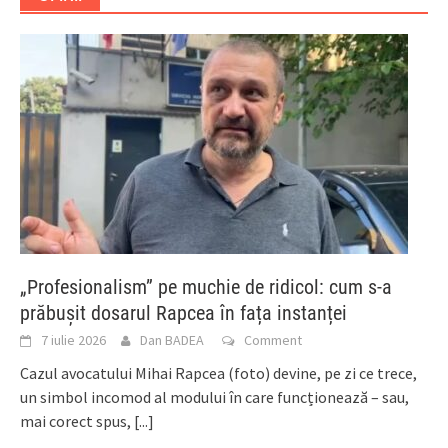
„Profesionalism” pe muchie de ridicol: cum s-a
prăbușit dosarul Rapcea în fața instanței
7 iulie 2026
Dan BADEA
Comment
Cazul avocatului Mihai Rapcea (foto) devine, pe zi ce trece,
un simbol incomod al modului în care funcționează – sau,
mai corect spus,
[...]