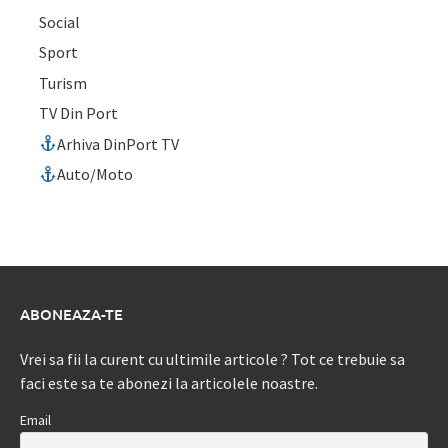
Social
Sport
Turism
TV Din Port
Arhiva DinPort TV
Auto/Moto
ABONEAZA-TE
Vrei sa fii la curent cu ultimile articole ? Tot ce trebuie sa
faci este sa te abonezi la articolele noastre.
Email