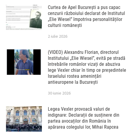
Curtea de Apel București a pus capac
cenzurii războiului declarat de Institutul
„Elie Wiesel” împotriva personalităților
culturii românești
2 iulie 2026
(VIDEO) Alexandru Florian, directorul
Institutului „Elie Wiesel”, evită pe stradă
întrebările românlor vizați de abuziva
lege Vexler chiar în timp ce președintele
Israelului rostea amenințări
antieuropene la București
30 iunie 2026
Legea Vexler provoacă valuri de
indignare: Declarații de susținere din
partea avocaților din România în
apărarea colegului lor, Mihai Rapcea