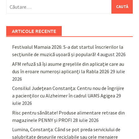
Caută
după:
ARTICOLE RECENTE
Festivalul Mamaia 2026: S-a dat startul înscrierilor la
secțiunile de muzică ușoară și populară!
4 august 2026
AFM refuză să își asume greșelile din aplicație care au
dus în eroare numeroși aplicanți la Rabla 2026
29 iulie
2026
Consiliul Județean Constanța: Centru nou de îngrijire
a pacienților cu Alzheimer în cadrul UAMS Agigea
29
iulie 2026
Risc pentru sănătate! Produse alimentare retrase din
magazinele PENNY și PROFI
28 iulie 2026
Lumina, Constanța: Când se pot preda serviciului de
salubritate deșeurile reciclabile sau cele menajere