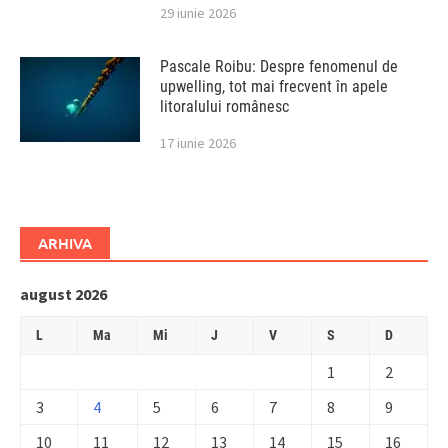
29 iunie 2026
Pascale Roibu: Despre fenomenul de
upwelling, tot mai frecvent în apele
litoralului românesc
17 iunie 2026
ARHIVA
august 2026
L
Ma
Mi
J
V
S
D
1
2
3
4
5
6
7
8
9
10
11
12
13
14
15
16