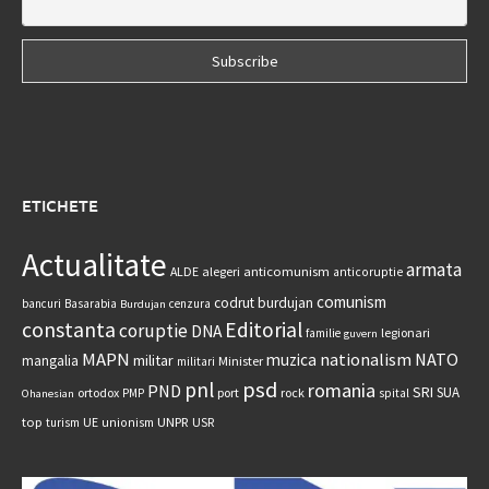
ETICHETE
Actualitate
armata
anticomunism
ALDE
alegeri
anticoruptie
comunism
codrut burdujan
bancuri
Basarabia
cenzura
Burdujan
constanta
Editorial
coruptie
DNA
legionari
familie
guvern
MAPN
nationalism
NATO
muzica
militar
mangalia
Minister
militari
psd
pnl
romania
PND
SRI
SUA
ortodox
port
rock
PMP
spital
Ohanesian
UNPR
top
UE
USR
turism
unionism