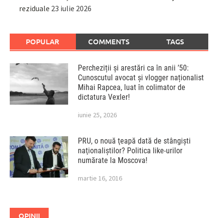
reziduale
23 iulie 2026
POPULAR
COMMENTS
TAGS
Percheziții și arestări ca în anii ’50:
Cunoscutul avocat și vlogger naționalist
Mihai Rapcea, luat în colimator de
dictatura Vexler!
iunie 25, 2026
PRU, o nouă ţeapă dată de stângişti
naţionaliştilor? Politica like-urilor
numărate la Moscova!
martie 16, 2016
OPINII