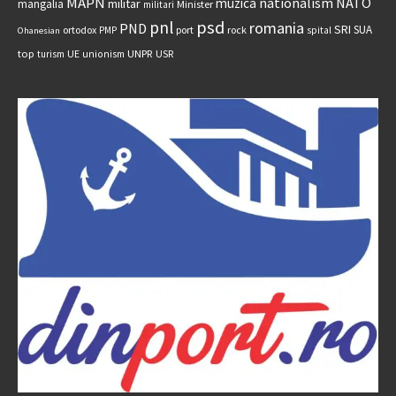
MAPN
nationalism
NATO
muzica
militar
mangalia
Minister
militari
psd
pnl
romania
PND
SRI
SUA
ortodox
port
rock
PMP
spital
Ohanesian
UNPR
top
UE
USR
turism
unionism