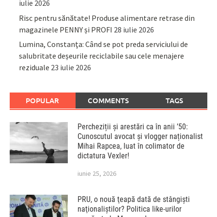
iulie 2026
Risc pentru sănătate! Produse alimentare retrase din
magazinele PENNY și PROFI
28 iulie 2026
Lumina, Constanța: Când se pot preda serviciului de
salubritate deșeurile reciclabile sau cele menajere
reziduale
23 iulie 2026
POPULAR
COMMENTS
TAGS
Percheziții și arestări ca în anii ’50:
Cunoscutul avocat și vlogger naționalist
Mihai Rapcea, luat în colimator de
dictatura Vexler!
iunie 25, 2026
PRU, o nouă ţeapă dată de stângişti
naţionaliştilor? Politica like-urilor