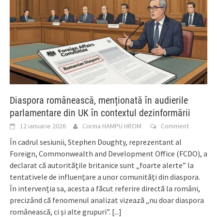
Diaspora românească, menționată în audierile
parlamentare din UK în contextul dezinformării
12 ianuarie 2026
Corina HAMPU HROM
Comment
În cadrul sesiunii, Stephen Doughty, reprezentant al
Foreign, Commonwealth and Development Office (FCDO), a
declarat că autoritățile britanice sunt „foarte alerte” la
tentativele de influențare a unor comunități din diaspora.
În intervenția sa, acesta a făcut referire directă la români,
precizând că fenomenul analizat vizează „nu doar diaspora
românească, ci și alte grupuri”.
[...]