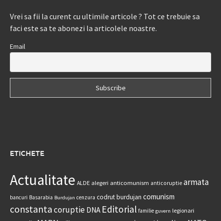
Vrei sa fii la curent cu ultimile articole ? Tot ce trebuie sa
faci este sa te abonezi la articolele noastre.
Email
ETICHETE
Actualitate
armata
anticomunism
ALDE
alegeri
anticoruptie
comunism
codrut burdujan
bancuri
Basarabia
cenzura
Burdujan
constanta
Editorial
coruptie
DNA
legionari
familie
guvern