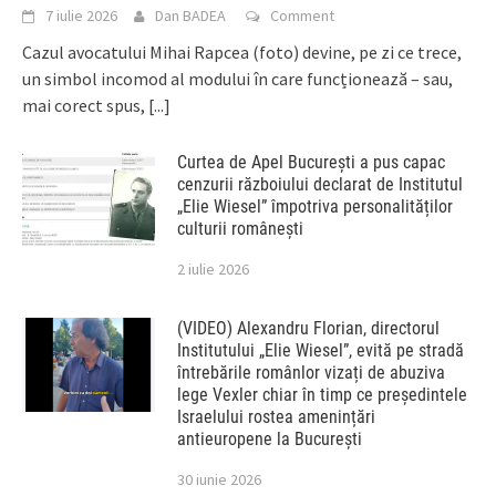
7 iulie 2026
Dan BADEA
Comment
Cazul avocatului Mihai Rapcea (foto) devine, pe zi ce trece,
un simbol incomod al modului în care funcționează – sau,
mai corect spus,
[...]
Curtea de Apel București a pus capac
cenzurii războiului declarat de Institutul
„Elie Wiesel” împotriva personalităților
culturii românești
2 iulie 2026
(VIDEO) Alexandru Florian, directorul
Institutului „Elie Wiesel”, evită pe stradă
întrebările românlor vizați de abuziva
lege Vexler chiar în timp ce președintele
Israelului rostea amenințări
antieuropene la București
30 iunie 2026