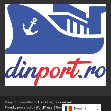
Copyright www.DinPort.ro. All rights reserved.
Proudly powered by
WordPress
.
|
Theme: Awaken by
ThemezHut
.
Română