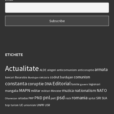
ETICHETE
Actualitate
armata
anticomunism
ALDE
alegeri
anticoruptie
comunism
codrut burdujan
bancuri
Basarabia
cenzura
Burdujan
constanta
Editorial
coruptie
DNA
legionari
familie
guvern
MAPN
nationalism
NATO
muzica
militar
mangalia
Minister
militari
psd
pnl
romania
PND
SRI
SUA
ortodox
port
rock
PMP
spital
Ohanesian
UNPR
top
UE
USR
turism
unionism