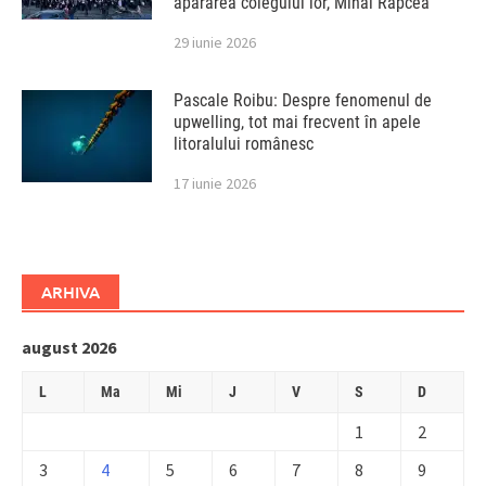
apărarea colegului lor, Mihai Rapcea
29 iunie 2026
Pascale Roibu: Despre fenomenul de
upwelling, tot mai frecvent în apele
litoralului românesc
17 iunie 2026
ARHIVA
august 2026
L
Ma
Mi
J
V
S
D
1
2
3
4
5
6
7
8
9