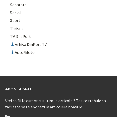
Sanatate
Social
Sport
Turism
TV Din Port
Arhiva DinPort TV
Auto/Moto
ABONEAZA-TE
Vrei sa fii la curent cu ultimile articole ? Tot ce trebuie sa
faci este sa te abonezi la articolele noastre.
Email