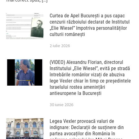
Curtea de Apel București a pus capac
cenzurii războiului declarat de Institutul
„Elie Wiesel” împotriva personalităților
culturii românești
2 iulie 2026
(VIDEO) Alexandru Florian, directorul
Institutului „Elie Wiesel”, evită pe stradă
întrebările românlor vizați de abuziva
lege Vexler chiar în timp ce președintele
Israelului rostea amenințări
antieuropene la București
30 iunie 2026
Legea Vexler provoacă valuri de
indignare: Declarații de susținere din
partea avocaților din România în