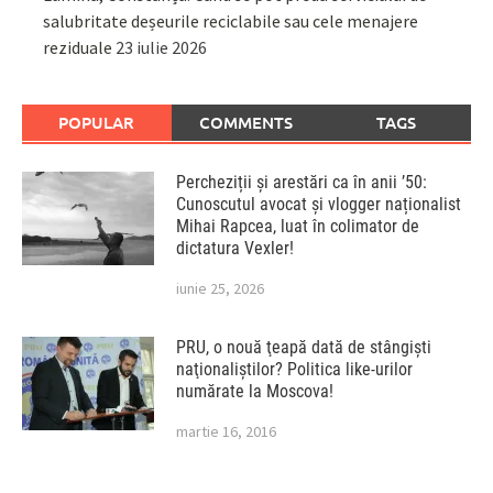
salubritate deșeurile reciclabile sau cele menajere
reziduale
23 iulie 2026
POPULAR
COMMENTS
TAGS
Percheziții și arestări ca în anii ’50:
Cunoscutul avocat și vlogger naționalist
Mihai Rapcea, luat în colimator de
dictatura Vexler!
iunie 25, 2026
PRU, o nouă ţeapă dată de stângişti
naţionaliştilor? Politica like-urilor
numărate la Moscova!
martie 16, 2016