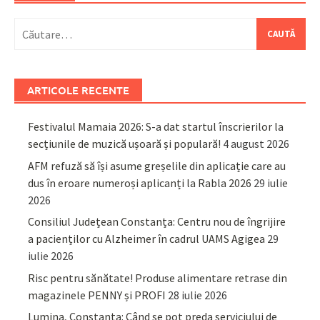
Caută
după:
ARTICOLE RECENTE
Festivalul Mamaia 2026: S-a dat startul înscrierilor la
secțiunile de muzică ușoară și populară!
4 august 2026
AFM refuză să își asume greșelile din aplicație care au
dus în eroare numeroși aplicanți la Rabla 2026
29 iulie
2026
Consiliul Județean Constanța: Centru nou de îngrijire
a pacienților cu Alzheimer în cadrul UAMS Agigea
29
iulie 2026
Risc pentru sănătate! Produse alimentare retrase din
magazinele PENNY și PROFI
28 iulie 2026
Lumina, Constanța: Când se pot preda serviciului de