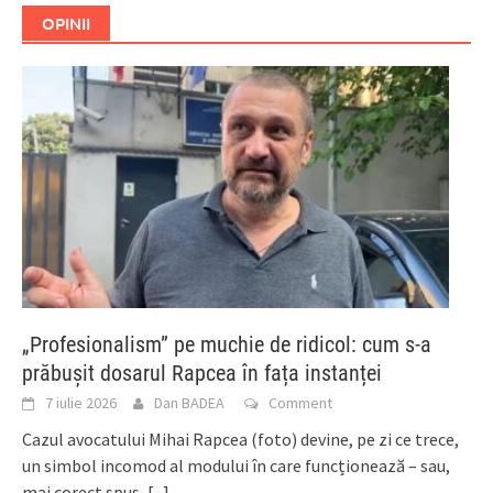
OPINII
„Profesionalism” pe muchie de ridicol: cum s-a
prăbușit dosarul Rapcea în fața instanței
7 iulie 2026
Dan BADEA
Comment
Cazul avocatului Mihai Rapcea (foto) devine, pe zi ce trece,
un simbol incomod al modului în care funcționează – sau,
mai corect spus,
[...]