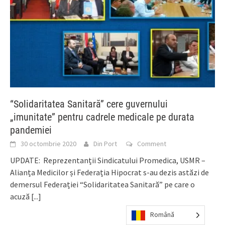
“Solidaritatea Sanitară” cere guvernului
„imunitate” pentru cadrele medicale pe durata
pandemiei
30 octombrie 2020
Din Port
Comment
UPDATE: Reprezentanții Sindicatului Promedica, USMR –
Alianța Medicilor și Federația Hipocrat s-au dezis astăzi de
demersul Federației “Solidaritatea Sanitară” pe care o
acuză
[...]
Română