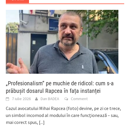
„Profesionalism” pe muchie de ridicol: cum s-a
prăbușit dosarul Rapcea în fața instanței
7 iulie 2026
Dan BADEA
Comment
Cazul avocatului Mihai Rapcea (foto) devine, pe zi ce trece,
un simbol incomod al modului în care funcționează – sau,
mai corect spus,
[...]