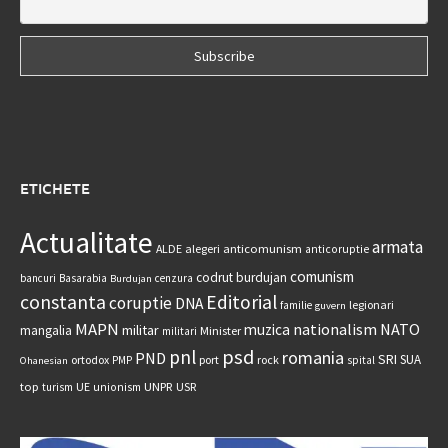
ETICHETE
Actualitate
armata
anticomunism
ALDE
alegeri
anticoruptie
comunism
codrut burdujan
bancuri
Basarabia
cenzura
Burdujan
constanta
Editorial
coruptie
DNA
legionari
familie
guvern
MAPN
nationalism
NATO
muzica
militar
mangalia
Minister
militari
psd
pnl
romania
PND
SRI
SUA
ortodox
port
rock
PMP
spital
Ohanesian
UNPR
top
UE
USR
turism
unionism