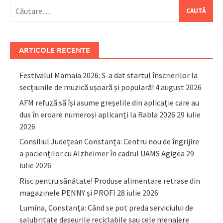
Caută
după:
ARTICOLE RECENTE
Festivalul Mamaia 2026: S-a dat startul înscrierilor la
secțiunile de muzică ușoară și populară!
4 august 2026
AFM refuză să își asume greșelile din aplicație care au
dus în eroare numeroși aplicanți la Rabla 2026
29 iulie
2026
Consiliul Județean Constanța: Centru nou de îngrijire
a pacienților cu Alzheimer în cadrul UAMS Agigea
29
iulie 2026
Risc pentru sănătate! Produse alimentare retrase din
magazinele PENNY și PROFI
28 iulie 2026
Lumina, Constanța: Când se pot preda serviciului de
salubritate deșeurile reciclabile sau cele menajere