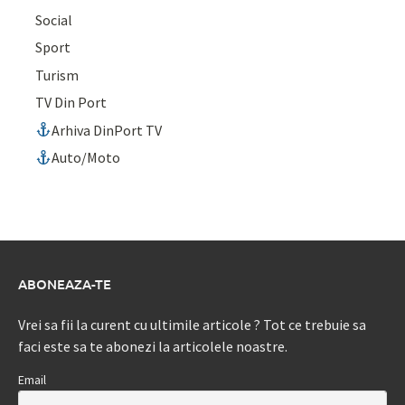
Social
Sport
Turism
TV Din Port
Arhiva DinPort TV
Auto/Moto
ABONEAZA-TE
Vrei sa fii la curent cu ultimile articole ? Tot ce trebuie sa
faci este sa te abonezi la articolele noastre.
Email