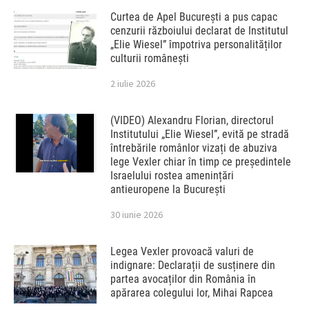
Curtea de Apel București a pus capac
cenzurii războiului declarat de Institutul
„Elie Wiesel” împotriva personalităților
culturii românești
2 iulie 2026
(VIDEO) Alexandru Florian, directorul
Institutului „Elie Wiesel”, evită pe stradă
întrebările românlor vizați de abuziva
lege Vexler chiar în timp ce președintele
Israelului rostea amenințări
antieuropene la București
30 iunie 2026
Legea Vexler provoacă valuri de
indignare: Declarații de susținere din
partea avocaților din România în
apărarea colegului lor, Mihai Rapcea