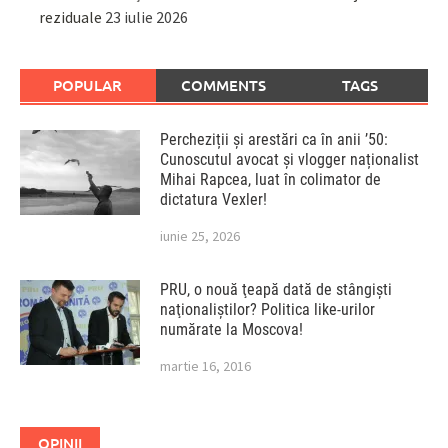
reziduale
23 iulie 2026
POPULAR
COMMENTS
TAGS
Percheziții și arestări ca în anii ’50:
Cunoscutul avocat și vlogger naționalist
Mihai Rapcea, luat în colimator de
dictatura Vexler!
iunie 25, 2026
PRU, o nouă ţeapă dată de stângişti
naţionaliştilor? Politica like-urilor
numărate la Moscova!
martie 16, 2016
OPINII