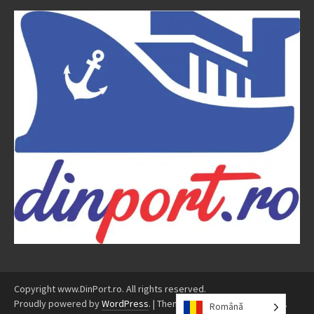
Copyright www.DinPort.ro. All rights reserved.
Proudly powered by
WordPress
.
|
Theme: Awaken by
ThemezHut
.
Română