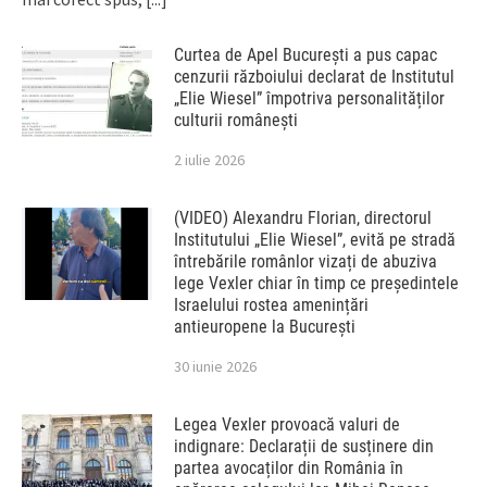
Curtea de Apel București a pus capac
cenzurii războiului declarat de Institutul
„Elie Wiesel” împotriva personalităților
culturii românești
2 iulie 2026
(VIDEO) Alexandru Florian, directorul
Institutului „Elie Wiesel”, evită pe stradă
întrebările românlor vizați de abuziva
lege Vexler chiar în timp ce președintele
Israelului rostea amenințări
antieuropene la București
30 iunie 2026
Legea Vexler provoacă valuri de
indignare: Declarații de susținere din
partea avocaților din România în