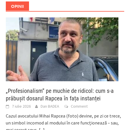
OPINII
„Profesionalism” pe muchie de ridicol: cum s-a
prăbușit dosarul Rapcea în fața instanței
7 iulie 2026
Dan BADEA
Comment
Cazul avocatului Mihai Rapcea (foto) devine, pe zi ce trece,
un simbol incomod al modului în care funcționează – sau,
mai corect spus,
[...]