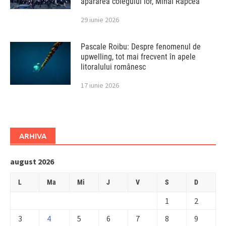
apărarea colegului lor, Mihai Rapcea
29 iunie 2026
Pascale Roibu: Despre fenomenul de
upwelling, tot mai frecvent în apele
litoralului românesc
17 iunie 2026
ARHIVA
august 2026
L
Ma
Mi
J
V
S
D
1
2
3
4
5
6
7
8
9