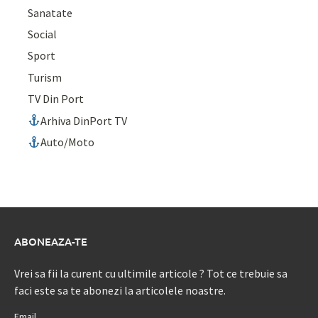
Sanatate
Social
Sport
Turism
TV Din Port
Arhiva DinPort TV
Auto/Moto
ABONEAZA-TE
Vrei sa fii la curent cu ultimile articole ? Tot ce trebuie sa
faci este sa te abonezi la articolele noastre.
Email