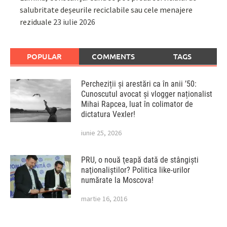
salubritate deșeurile reciclabile sau cele menajere
reziduale
23 iulie 2026
POPULAR
COMMENTS
TAGS
Percheziții și arestări ca în anii ’50:
Cunoscutul avocat și vlogger naționalist
Mihai Rapcea, luat în colimator de
dictatura Vexler!
iunie 25, 2026
PRU, o nouă ţeapă dată de stângişti
naţionaliştilor? Politica like-urilor
numărate la Moscova!
martie 16, 2016