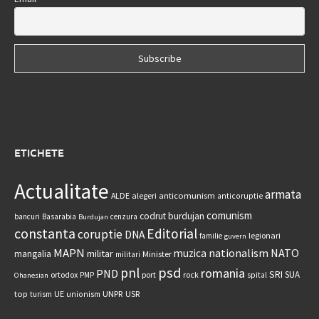
ETICHETE
Actualitate
armata
anticomunism
ALDE
alegeri
anticoruptie
comunism
codrut burdujan
bancuri
Basarabia
cenzura
Burdujan
constanta
Editorial
coruptie
DNA
legionari
familie
guvern
MAPN
nationalism
NATO
muzica
militar
mangalia
Minister
militari
psd
pnl
romania
PND
SRI
SUA
ortodox
port
rock
PMP
spital
Ohanesian
UNPR
top
UE
USR
turism
unionism