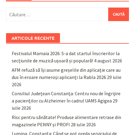
Caută
după:
ARTICOLE RECENTE
Festivalul Mamaia 2026: S-a dat startul înscrierilor la
secțiunile de muzică ușoară și populară!
4 august 2026
AFM refuză să își asume greșelile din aplicație care au
dus în eroare numeroși aplicanți la Rabla 2026
29 iulie
2026
Consiliul Județean Constanța: Centru nou de îngrijire
a pacienților cu Alzheimer în cadrul UAMS Agigea
29
iulie 2026
Risc pentru sănătate! Produse alimentare retrase din
magazinele PENNY și PROFI
28 iulie 2026
Lumina, Constanța: Când se pot preda serviciului de