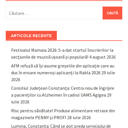
Caută
după:
ARTICOLE RECENTE
Festivalul Mamaia 2026: S-a dat startul înscrierilor la
secțiunile de muzică ușoară și populară!
4 august 2026
AFM refuză să își asume greșelile din aplicație care au
dus în eroare numeroși aplicanți la Rabla 2026
29 iulie
2026
Consiliul Județean Constanța: Centru nou de îngrijire
a pacienților cu Alzheimer în cadrul UAMS Agigea
29
iulie 2026
Risc pentru sănătate! Produse alimentare retrase din
magazinele PENNY și PROFI
28 iulie 2026
Lumina, Constanța: Când se pot preda serviciului de