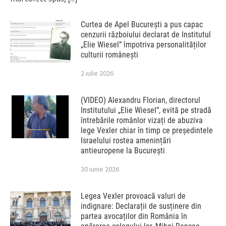
Curtea de Apel București a pus capac
cenzurii războiului declarat de Institutul
„Elie Wiesel” împotriva personalităților
culturii românești
2 iulie 2026
(VIDEO) Alexandru Florian, directorul
Institutului „Elie Wiesel”, evită pe stradă
întrebările românlor vizați de abuziva
lege Vexler chiar în timp ce președintele
Israelului rostea amenințări
antieuropene la București
30 iunie 2026
Legea Vexler provoacă valuri de
indignare: Declarații de susținere din
partea avocaților din România în