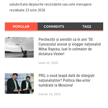
salubritate deșeurile reciclabile sau cele menajere
reziduale
23 iulie 2026
POPULAR
COMMENTS
TAGS
Percheziții și arestări ca în anii ’50:
Cunoscutul avocat și vlogger naționalist
Mihai Rapcea, luat în colimator de
dictatura Vexler!
iunie 25, 2026
PRU, o nouă ţeapă dată de stângişti
naţionaliştilor? Politica like-urilor
numărate la Moscova!
martie 16, 2016