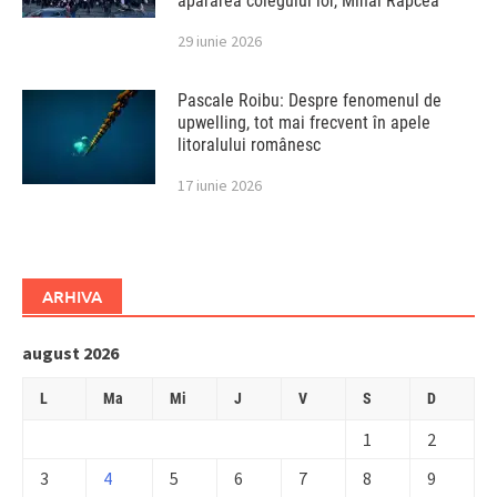
apărarea colegului lor, Mihai Rapcea
29 iunie 2026
Pascale Roibu: Despre fenomenul de
upwelling, tot mai frecvent în apele
litoralului românesc
17 iunie 2026
ARHIVA
august 2026
L
Ma
Mi
J
V
S
D
1
2
3
4
5
6
7
8
9