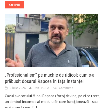
OPINII
„Profesionalism” pe muchie de ridicol: cum s-a
prăbușit dosarul Rapcea în fața instanței
7 iulie 2026
Dan BADEA
Comment
Cazul avocatului Mihai Rapcea (foto) devine, pe zi ce trece,
un simbol incomod al modului în care funcționează – sau,
mai corect spus,
[...]