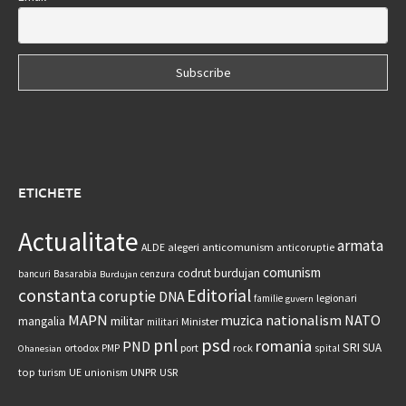
ETICHETE
Actualitate
armata
anticomunism
ALDE
alegeri
anticoruptie
comunism
codrut burdujan
bancuri
Basarabia
cenzura
Burdujan
constanta
Editorial
coruptie
DNA
legionari
familie
guvern
MAPN
nationalism
NATO
muzica
militar
mangalia
Minister
militari
psd
pnl
romania
PND
SRI
SUA
ortodox
port
rock
PMP
spital
Ohanesian
UNPR
top
UE
USR
turism
unionism