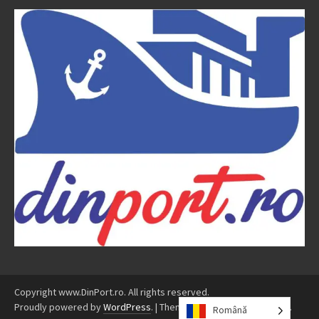
Copyright www.DinPort.ro. All rights reserved.
Proudly powered by
WordPress
.
|
Theme: Awaken by
ThemezHut
.
Română