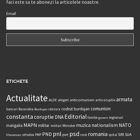
faci este sa te abonezi la articolele noastre.
Email
ETICHETE
Actualitate
armata
anticomunism
ALDE
alegeri
anticoruptie
comunism
codrut burdujan
bancuri
Basarabia
cenzura
Burdujan
constanta
Editorial
coruptie
DNA
legionari
familie
guvern
MAPN
nationalism
NATO
muzica
militar
mangalia
Minister
militari
psd
pnl
romania
PND
SRI
SUA
ortodox
port
rock
PMP
spital
Ohanesian