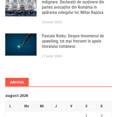
indignare: Declarații de susținere din
partea avocaților din România în
apărarea colegului lor, Mihai Rapcea
29 iunie 2026
Pascale Roibu: Despre fenomenul de
upwelling, tot mai frecvent în apele
litoralului românesc
17 iunie 2026
ARHIVA
august 2026
L
Ma
Mi
J
V
S
D
1
2