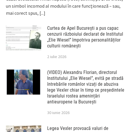
un simbol incomod al modului în care funcționează – sau,
mai corect spus,
[...]
Curtea de Apel București a pus capac
cenzurii războiului declarat de Institutul
„Elie Wiesel” împotriva personalităților
culturii românești
2 iulie 2026
(VIDEO) Alexandru Florian, directorul
Institutului „Elie Wiesel”, evită pe stradă
întrebările românlor vizați de abuziva
lege Vexler chiar în timp ce președintele
Israelului rostea amenințări
antieuropene la București
30 iunie 2026
Legea Vexler provoacă valuri de