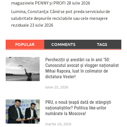
magazinele PENNY și PROFI
28 iulie 2026
Lumina, Constanța: Când se pot preda serviciului de
salubritate deșeurile reciclabile sau cele menajere
reziduale
23 iulie 2026
POPULAR
COMMENTS
TAGS
Percheziții și arestări ca în anii ’50:
Cunoscutul avocat și vlogger naționalist
Mihai Rapcea, luat în colimator de
dictatura Vexler!
iunie 25, 2026
PRU, o nouă ţeapă dată de stângişti
naţionaliştilor? Politica like-urilor
numărate la Moscova!
martie 16, 2016