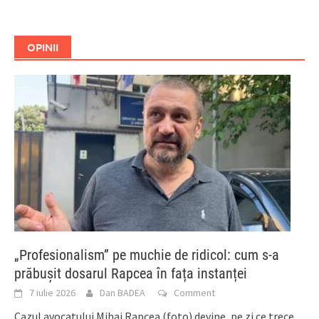
OPINII
„Profesionalism” pe muchie de ridicol: cum s-a
prăbușit dosarul Rapcea în fața instanței
7 iulie 2026
Dan BADEA
Comment
Cazul avocatului Mihai Rapcea (foto) devine, pe zi ce trece,