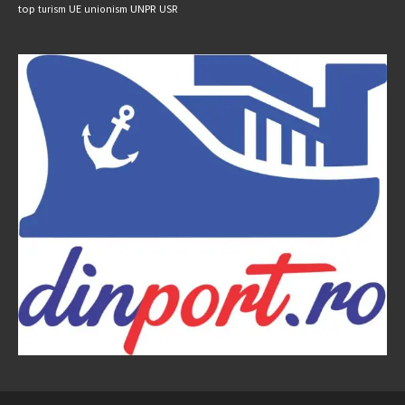
UNPR
top
UE
USR
turism
unionism