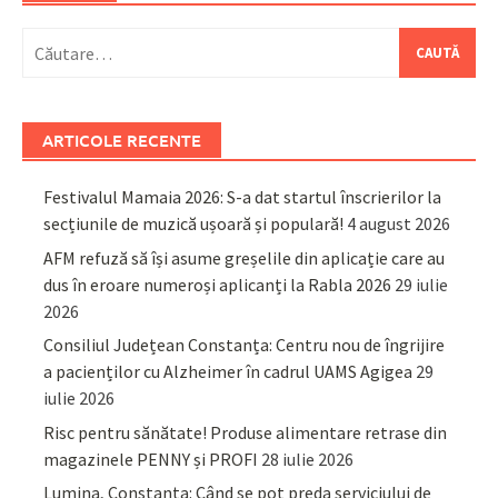
Caută
după:
ARTICOLE RECENTE
Festivalul Mamaia 2026: S-a dat startul înscrierilor la
secțiunile de muzică ușoară și populară!
4 august 2026
AFM refuză să își asume greșelile din aplicație care au
dus în eroare numeroși aplicanți la Rabla 2026
29 iulie
2026
Consiliul Județean Constanța: Centru nou de îngrijire
a pacienților cu Alzheimer în cadrul UAMS Agigea
29
iulie 2026
Risc pentru sănătate! Produse alimentare retrase din
magazinele PENNY și PROFI
28 iulie 2026
Lumina, Constanța: Când se pot preda serviciului de