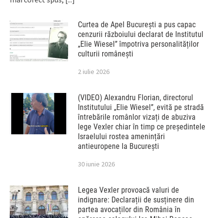
Curtea de Apel București a pus capac
cenzurii războiului declarat de Institutul
„Elie Wiesel” împotriva personalităților
culturii românești
2 iulie 2026
(VIDEO) Alexandru Florian, directorul
Institutului „Elie Wiesel”, evită pe stradă
întrebările românlor vizați de abuziva
lege Vexler chiar în timp ce președintele
Israelului rostea amenințări
antieuropene la București
30 iunie 2026
Legea Vexler provoacă valuri de
indignare: Declarații de susținere din
partea avocaților din România în