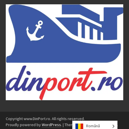
Copyright www.DinPort.ro. All rights reserved.
Proudly powered by
WordPress
.
|
Theme: Awaken by
ThemezHut
.
Română