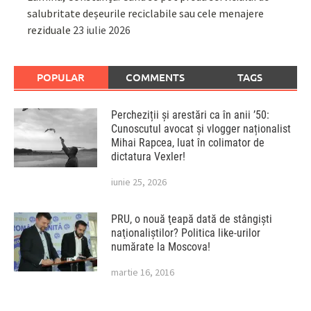
salubritate deșeurile reciclabile sau cele menajere
reziduale
23 iulie 2026
POPULAR
COMMENTS
TAGS
Percheziții și arestări ca în anii ’50:
Cunoscutul avocat și vlogger naționalist
Mihai Rapcea, luat în colimator de
dictatura Vexler!
iunie 25, 2026
PRU, o nouă ţeapă dată de stângişti
naţionaliştilor? Politica like-urilor
numărate la Moscova!
martie 16, 2016