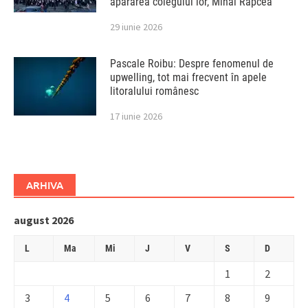
apărarea colegului lor, Mihai Rapcea
29 iunie 2026
Pascale Roibu: Despre fenomenul de
upwelling, tot mai frecvent în apele
litoralului românesc
17 iunie 2026
ARHIVA
august 2026
L
Ma
Mi
J
V
S
D
1
2
3
4
5
6
7
8
9