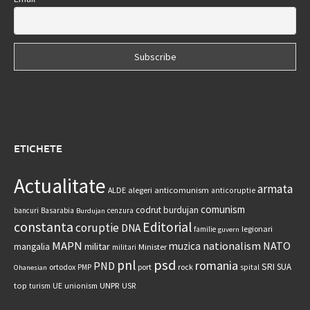
ETICHETE
Actualitate
armata
anticomunism
ALDE
alegeri
anticoruptie
comunism
codrut burdujan
bancuri
Basarabia
cenzura
Burdujan
constanta
Editorial
coruptie
DNA
legionari
familie
guvern
MAPN
nationalism
NATO
muzica
militar
mangalia
Minister
militari
psd
pnl
romania
PND
SRI
SUA
ortodox
port
rock
PMP
spital
Ohanesian
UNPR
top
UE
USR
turism
unionism