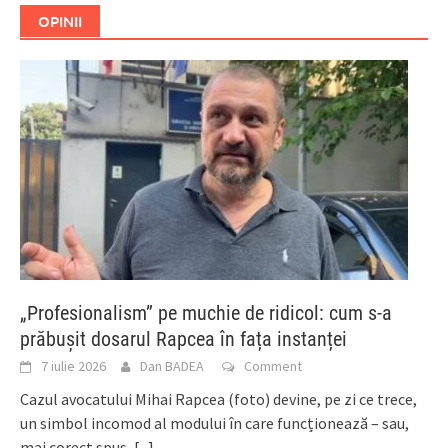
OPINII
„Profesionalism” pe muchie de ridicol: cum s-a
prăbușit dosarul Rapcea în fața instanței
7 iulie 2026
Dan BADEA
Comment
Cazul avocatului Mihai Rapcea (foto) devine, pe zi ce trece,
un simbol incomod al modului în care funcționează – sau,
mai corect spus,
[...]