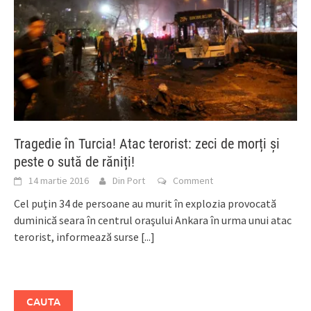
Tragedie în Turcia! Atac terorist: zeci de morți și
peste o sută de răniți!
14 martie 2016
Din Port
Comment
Cel puţin 34 de persoane au murit în explozia provocată
duminică seara în centrul oraşului Ankara în urma unui atac
terorist, informează surse
[...]
CAUTA