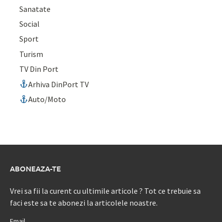
Sanatate
Social
Sport
Turism
TV Din Port
Arhiva DinPort TV
Auto/Moto
ABONEAZA-TE
Vrei sa fii la curent cu ultimile articole ? Tot ce trebuie sa
faci este sa te abonezi la articolele noastre.
Email