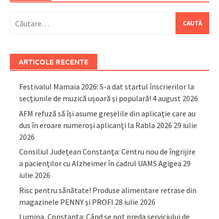
Caută
după:
ARTICOLE RECENTE
Festivalul Mamaia 2026: S-a dat startul înscrierilor la
secțiunile de muzică ușoară și populară!
4 august 2026
AFM refuză să își asume greșelile din aplicație care au
dus în eroare numeroși aplicanți la Rabla 2026
29 iulie
2026
Consiliul Județean Constanța: Centru nou de îngrijire
a pacienților cu Alzheimer în cadrul UAMS Agigea
29
iulie 2026
Risc pentru sănătate! Produse alimentare retrase din
magazinele PENNY și PROFI
28 iulie 2026
Lumina, Constanța: Când se pot preda serviciului de