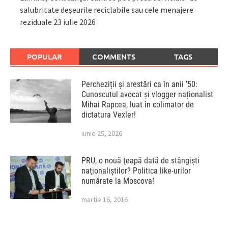
salubritate deșeurile reciclabile sau cele menajere
reziduale
23 iulie 2026
POPULAR
COMMENTS
TAGS
Percheziții și arestări ca în anii ’50:
Cunoscutul avocat și vlogger naționalist
Mihai Rapcea, luat în colimator de
dictatura Vexler!
iunie 25, 2026
PRU, o nouă ţeapă dată de stângişti
naţionaliştilor? Politica like-urilor
numărate la Moscova!
martie 16, 2016