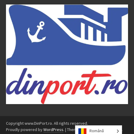
Copyright www.DinPort.ro. All rights reserved.
Proudly powered by
WordPress
.
|
Theme: Awaken by
ThemezHut
.
Română