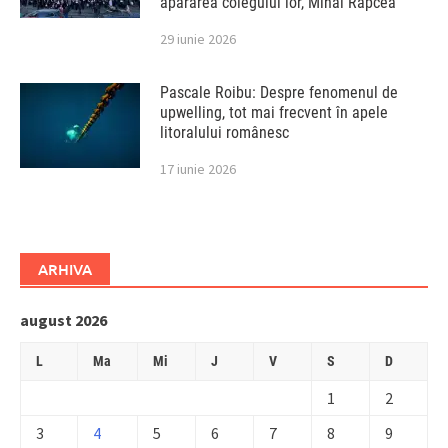
apărarea colegului lor, Mihai Rapcea
29 iunie 2026
Pascale Roibu: Despre fenomenul de
upwelling, tot mai frecvent în apele
litoralului românesc
17 iunie 2026
ARHIVA
august 2026
L
Ma
Mi
J
V
S
D
1
2
3
4
5
6
7
8
9