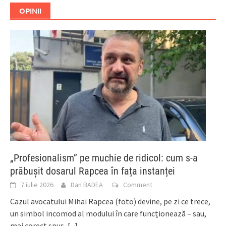
OPINII
„Profesionalism” pe muchie de ridicol: cum s-a
prăbușit dosarul Rapcea în fața instanței
7 iulie 2026
Dan BADEA
Comment
Cazul avocatului Mihai Rapcea (foto) devine, pe zi ce trece,
un simbol incomod al modului în care funcționează – sau,
mai corect spus,
[...]