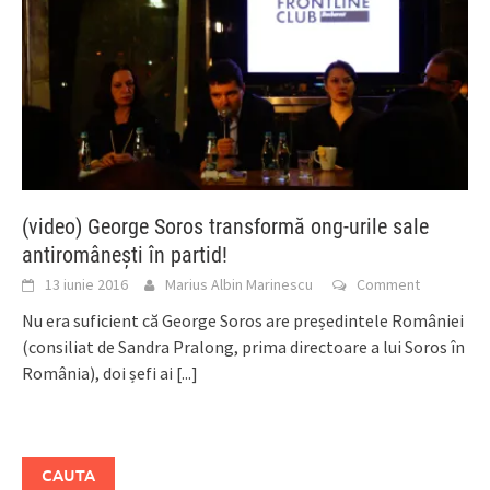
(video) George Soros transformă ong-urile sale
antiromânești în partid!
13 iunie 2016
Marius Albin Marinescu
Comment
Nu era suficient că George Soros are președintele României
(consiliat de Sandra Pralong, prima directoare a lui Soros în
România), doi șefi ai
[...]
CAUTA