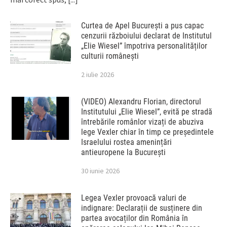
Curtea de Apel București a pus capac
cenzurii războiului declarat de Institutul
„Elie Wiesel” împotriva personalităților
culturii românești
2 iulie 2026
(VIDEO) Alexandru Florian, directorul
Institutului „Elie Wiesel”, evită pe stradă
întrebările românlor vizați de abuziva
lege Vexler chiar în timp ce președintele
Israelului rostea amenințări
antieuropene la București
30 iunie 2026
Legea Vexler provoacă valuri de
indignare: Declarații de susținere din
partea avocaților din România în