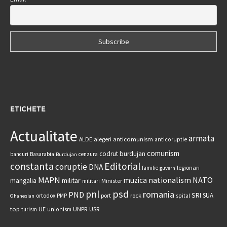
ETICHETE
Actualitate
armata
anticomunism
ALDE
alegeri
anticoruptie
comunism
codrut burdujan
bancuri
Basarabia
cenzura
Burdujan
constanta
Editorial
coruptie
DNA
legionari
familie
guvern
MAPN
nationalism
NATO
muzica
militar
mangalia
Minister
militari
psd
pnl
romania
PND
SRI
SUA
ortodox
port
rock
PMP
spital
Ohanesian
UNPR
top
UE
USR
turism
unionism