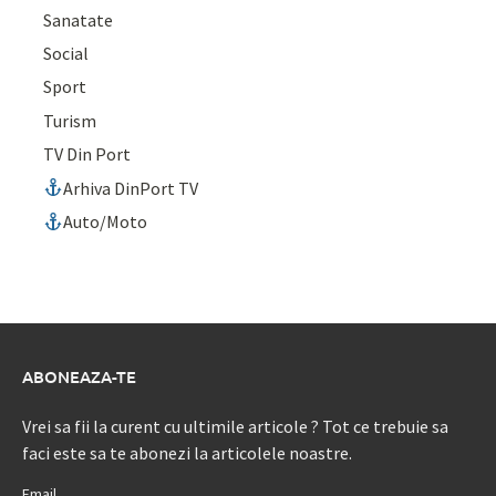
Sanatate
Social
Sport
Turism
TV Din Port
Arhiva DinPort TV
Auto/Moto
ABONEAZA-TE
Vrei sa fii la curent cu ultimile articole ? Tot ce trebuie sa
faci este sa te abonezi la articolele noastre.
Email