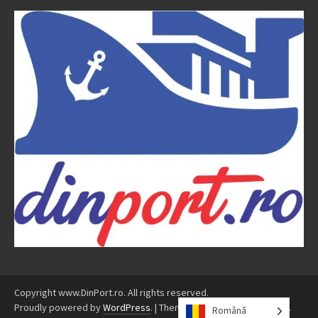
Copyright www.DinPort.ro. All rights reserved.
Proudly powered by
WordPress
.
|
Theme: Awaken by
ThemezHut
.
Română