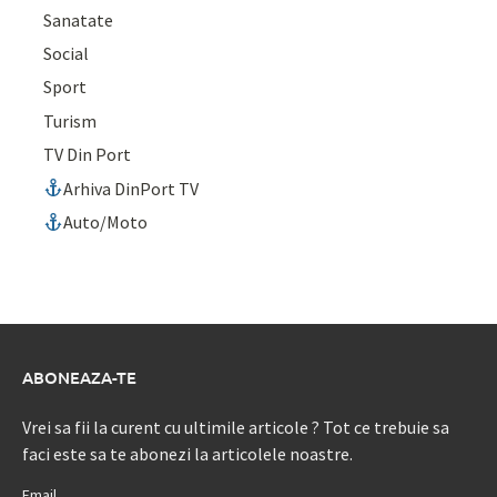
Sanatate
Social
Sport
Turism
TV Din Port
Arhiva DinPort TV
Auto/Moto
ABONEAZA-TE
Vrei sa fii la curent cu ultimile articole ? Tot ce trebuie sa
faci este sa te abonezi la articolele noastre.
Email