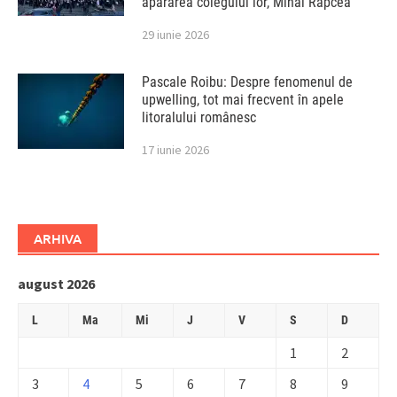
apărarea colegului lor, Mihai Rapcea
29 iunie 2026
Pascale Roibu: Despre fenomenul de
upwelling, tot mai frecvent în apele
litoralului românesc
17 iunie 2026
ARHIVA
august 2026
L
Ma
Mi
J
V
S
D
1
2
3
4
5
6
7
8
9