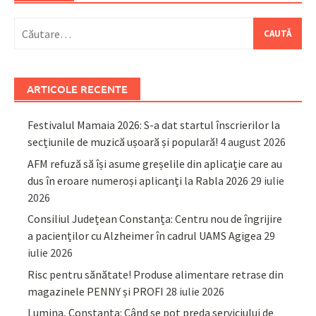
Caută
după:
ARTICOLE RECENTE
Festivalul Mamaia 2026: S-a dat startul înscrierilor la
secțiunile de muzică ușoară și populară!
4 august 2026
AFM refuză să își asume greșelile din aplicație care au
dus în eroare numeroși aplicanți la Rabla 2026
29 iulie
2026
Consiliul Județean Constanța: Centru nou de îngrijire
a pacienților cu Alzheimer în cadrul UAMS Agigea
29
iulie 2026
Risc pentru sănătate! Produse alimentare retrase din
magazinele PENNY și PROFI
28 iulie 2026
Lumina, Constanța: Când se pot preda serviciului de