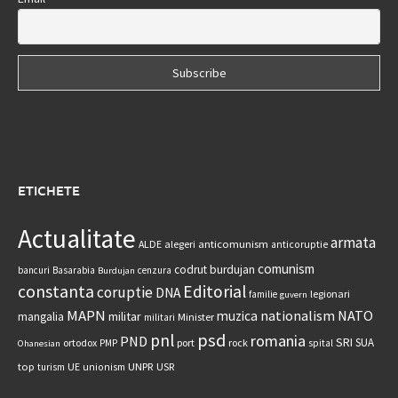
ETICHETE
Actualitate
armata
anticomunism
ALDE
alegeri
anticoruptie
comunism
codrut burdujan
bancuri
Basarabia
cenzura
Burdujan
constanta
Editorial
coruptie
DNA
legionari
familie
guvern
MAPN
nationalism
NATO
muzica
militar
mangalia
Minister
militari
psd
pnl
romania
PND
SRI
SUA
ortodox
port
rock
PMP
spital
Ohanesian
UNPR
top
UE
USR
turism
unionism