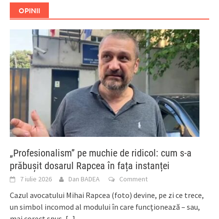
OPINII
„Profesionalism” pe muchie de ridicol: cum s-a
prăbușit dosarul Rapcea în fața instanței
7 iulie 2026
Dan BADEA
Comment
Cazul avocatului Mihai Rapcea (foto) devine, pe zi ce trece,
un simbol incomod al modului în care funcționează – sau,
mai corect spus,
[...]