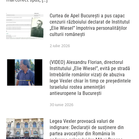
Curtea de Apel București a pus capac
cenzurii războiului declarat de Institutul
„Elie Wiesel” împotriva personalităților
culturii românești
2 iulie 2026
(VIDEO) Alexandru Florian, directorul
Institutului „Elie Wiesel”, evită pe stradă
întrebările românlor vizați de abuziva
lege Vexler chiar în timp ce președintele
Israelului rostea amenințări
antieuropene la București
30 iunie 2026
Legea Vexler provoacă valuri de
indignare: Declarații de susținere din
partea avocaților din România în