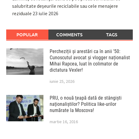
salubritate deșeurile reciclabile sau cele menajere
reziduale
23 iulie 2026
POPULAR
COMMENTS
TAGS
Percheziții și arestări ca în anii ’50:
Cunoscutul avocat și vlogger naționalist
Mihai Rapcea, luat în colimator de
dictatura Vexler!
iunie 25, 2026
PRU, o nouă ţeapă dată de stângişti
naţionaliştilor? Politica like-urilor
numărate la Moscova!
martie 16, 2016