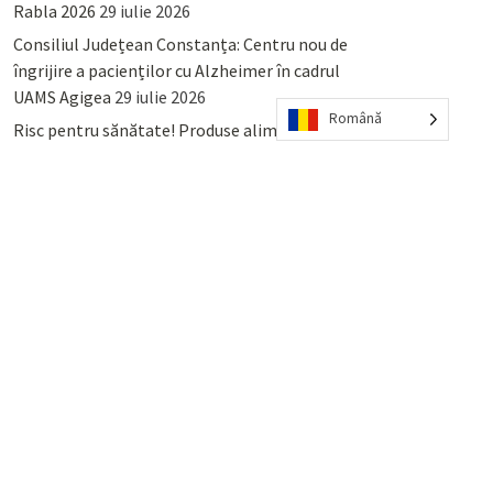
Rabla 2026
29 iulie 2026
Consiliul Județean Constanța: Centru nou de
îngrijire a pacienților cu Alzheimer în cadrul
UAMS Agigea
29 iulie 2026
Română
Risc pentru sănătate! Produse alimentare
retrase din magazinele PENNY și PROFI
28
iulie 2026
Lumina, Constanța: Când se pot preda
serviciului de salubritate deșeurile reciclabile
sau cele menajere reziduale
23 iulie 2026
POPULAR
COMMENTS
TAGS
Percheziții și arestări ca în anii
’50: Cunoscutul avocat și vlogger
naționalist Mihai Rapcea, luat în
colimator de dictatura Vexler!