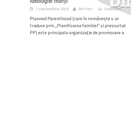
ideologiei morții
3 septembrie 2016
Din Port
Comment
Planned Parenthood (care în românește s-ar
traduce prin „Planificarea familiei” și prescurtat
PP) este principala organizație de promovare a
avortului și a educației
[...]