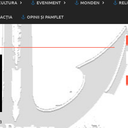
ULTURA
EVENIMENT
MONDEN
RELI
ACȚIA
OPINII ȘI PAMFLET
C
d
a