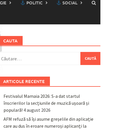
GIE
POLITIC
SOCIAL
CAUTA
aută
upă:
ARTICOLE RECENTE
Festivalul Mamaia 2026: S-a dat startul
înscrierilor la secțiunile de muzică ușoară și
populară!
4 august 2026
AFM refuză să își asume greșelile din aplicație
care au dus în eroare numeroși aplicanți la