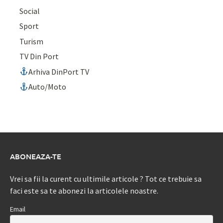
Social
Sport
Turism
TV Din Port
Arhiva DinPort TV
Auto/Moto
ABONEAZA-TE
Vrei sa fii la curent cu ultimile articole ? Tot ce trebuie sa
faci este sa te abonezi la articolele noastre.
Email