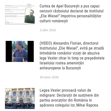
Curtea de Apel București a pus capac
cenzurii războiului declarat de Institutul
„Elie Wiesel” împotriva personalităților
culturii românești
2 iulie 2026
(VIDEO) Alexandru Florian, directorul
Institutului „Elie Wiesel”, evită pe stradă
întrebările românlor vizați de abuziva
lege Vexler chiar în timp ce președintele
Israelului rostea amenințări
antieuropene la București
30 iunie 2026
Legea Vexler provoacă valuri de
indignare: Declarații de susținere din
partea avocaților din România în
apărarea colegului lor, Mihai Rapcea