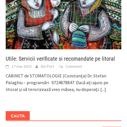
Utile: Servicii verificate si recomandate pe litoral
17 mai 2019
Din Port
Comment
CABINET de STOMATOLOGIE (Constanța) Dr. Stefan
Palaghiu – programări 0724878847. Dacă ați ajuns pe
litoral și vă terorizează vreo măsea, nu disperați.
[...]
CAUTA