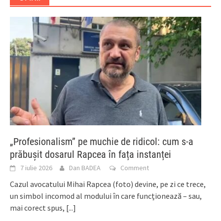
„Profesionalism” pe muchie de ridicol: cum s-a
prăbușit dosarul Rapcea în fața instanței
7 iulie 2026
Dan BADEA
Comment
Cazul avocatului Mihai Rapcea (foto) devine, pe zi ce trece,
un simbol incomod al modului în care funcționează – sau,
mai corect spus,
[...]