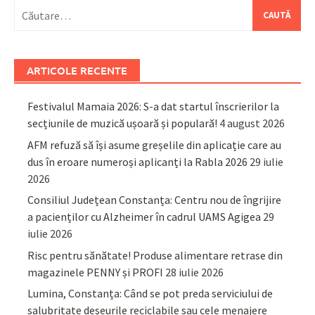
Caută
după:
ARTICOLE RECENTE
Festivalul Mamaia 2026: S-a dat startul înscrierilor la
secțiunile de muzică ușoară și populară!
4 august 2026
AFM refuză să își asume greșelile din aplicație care au
dus în eroare numeroși aplicanți la Rabla 2026
29 iulie
2026
Consiliul Județean Constanța: Centru nou de îngrijire
a pacienților cu Alzheimer în cadrul UAMS Agigea
29
iulie 2026
Risc pentru sănătate! Produse alimentare retrase din
magazinele PENNY și PROFI
28 iulie 2026
Lumina, Constanța: Când se pot preda serviciului de
salubritate deșeurile reciclabile sau cele menajere