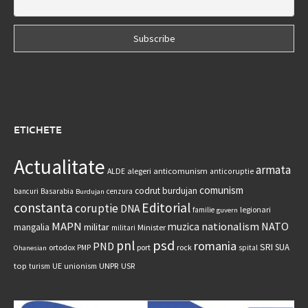
ETICHETE
Actualitate
armata
anticomunism
ALDE
alegeri
anticoruptie
comunism
codrut burdujan
bancuri
Basarabia
cenzura
Burdujan
constanta
Editorial
coruptie
DNA
legionari
familie
guvern
MAPN
nationalism
NATO
muzica
militar
mangalia
Minister
militari
psd
pnl
romania
PND
SRI
SUA
ortodox
port
rock
PMP
spital
Ohanesian
UNPR
top
UE
USR
turism
unionism