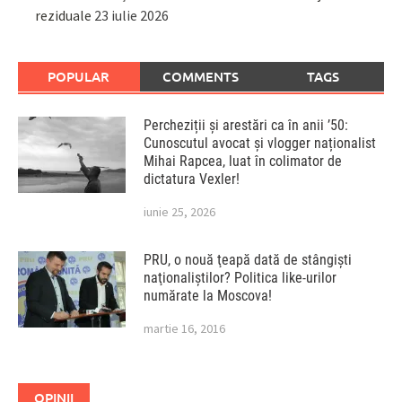
reziduale
23 iulie 2026
POPULAR
COMMENTS
TAGS
Percheziții și arestări ca în anii ’50:
Cunoscutul avocat și vlogger naționalist
Mihai Rapcea, luat în colimator de
dictatura Vexler!
iunie 25, 2026
PRU, o nouă ţeapă dată de stângişti
naţionaliştilor? Politica like-urilor
numărate la Moscova!
martie 16, 2016
OPINII