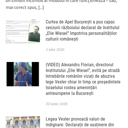
un simbol incomod al modului în care funcționează – sau,
mai corect spus,
[...]
Curtea de Apel București a pus capac
cenzurii războiului declarat de Institutul
„Elie Wiesel” împotriva personalităților
culturii românești
2 iulie 2026
(VIDEO) Alexandru Florian, directorul
Institutului „Elie Wiesel”, evită pe stradă
întrebările românlor vizați de abuziva
lege Vexler chiar în timp ce președintele
Israelului rostea amenințări
antieuropene la București
30 iunie 2026
Legea Vexler provoacă valuri de
indignare: Declarații de susținere din