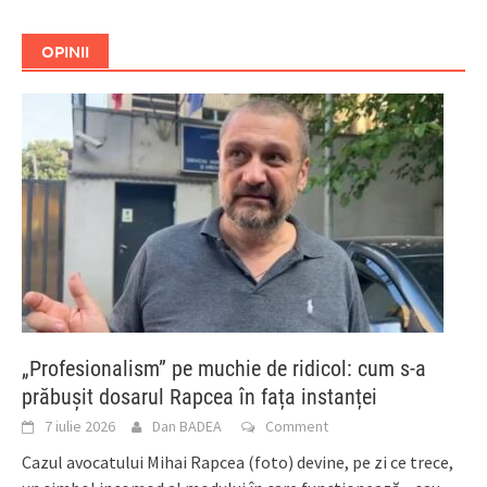
OPINII
„Profesionalism” pe muchie de ridicol: cum s-a
prăbușit dosarul Rapcea în fața instanței
7 iulie 2026
Dan BADEA
Comment
Cazul avocatului Mihai Rapcea (foto) devine, pe zi ce trece,