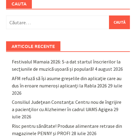
CAUTA
Caută
după:
ARTICOLE RECENTE
Festivalul Mamaia 2026: S-a dat startul înscrierilor la
secțiunile de muzică ușoară și populară!
4 august 2026
AFM refuză să își asume greșelile din aplicație care au
dus în eroare numeroși aplicanți la Rabla 2026
29 iulie
2026
Consiliul Județean Constanța: Centru nou de îngrijire
a pacienților cu Alzheimer în cadrul UAMS Agigea
29
iulie 2026
Risc pentru sănătate! Produse alimentare retrase din
magazinele PENNY și PROFI
28 iulie 2026