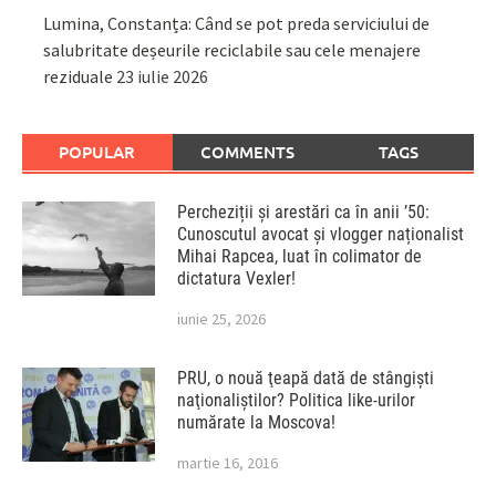
Lumina, Constanța: Când se pot preda serviciului de
salubritate deșeurile reciclabile sau cele menajere
reziduale
23 iulie 2026
POPULAR
COMMENTS
TAGS
Percheziții și arestări ca în anii ’50:
Cunoscutul avocat și vlogger naționalist
Mihai Rapcea, luat în colimator de
dictatura Vexler!
iunie 25, 2026
PRU, o nouă ţeapă dată de stângişti
naţionaliştilor? Politica like-urilor
numărate la Moscova!
martie 16, 2016