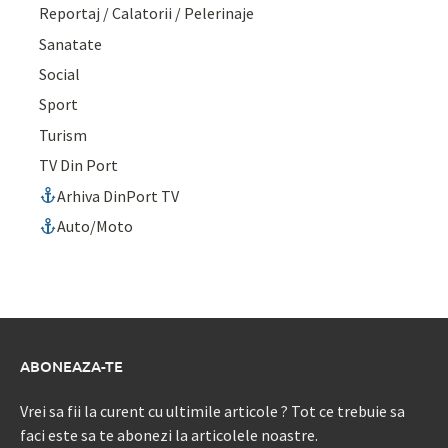
Reportaj / Calatorii / Pelerinaje
Sanatate
Social
Sport
Turism
TV Din Port
Arhiva DinPort TV
Auto/Moto
ABONEAZA-TE
Vrei sa fii la curent cu ultimile articole ? Tot ce trebuie sa
faci este sa te abonezi la articolele noastre.