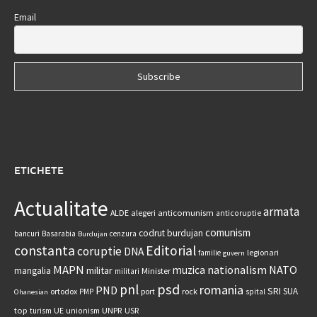
Email
ETICHETE
Actualitate
armata
anticomunism
ALDE
alegeri
anticoruptie
comunism
codrut burdujan
bancuri
Basarabia
cenzura
Burdujan
constanta
Editorial
coruptie
DNA
legionari
familie
guvern
MAPN
nationalism
NATO
muzica
militar
mangalia
Minister
militari
psd
pnl
romania
PND
SRI
SUA
ortodox
port
rock
PMP
spital
Ohanesian
UNPR
top
UE
USR
turism
unionism