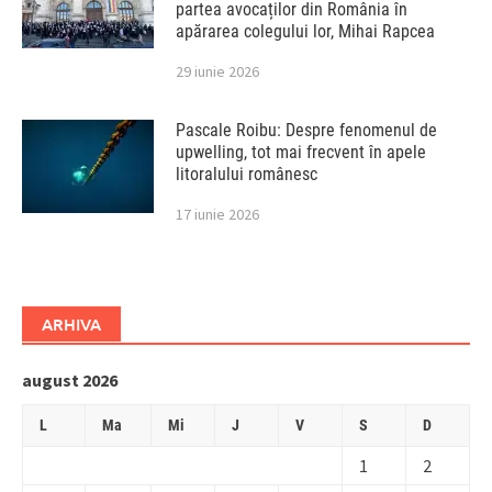
partea avocaților din România în
apărarea colegului lor, Mihai Rapcea
29 iunie 2026
Pascale Roibu: Despre fenomenul de
upwelling, tot mai frecvent în apele
litoralului românesc
17 iunie 2026
ARHIVA
august 2026
L
Ma
Mi
J
V
S
D
1
2