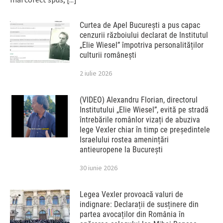
Curtea de Apel București a pus capac
cenzurii războiului declarat de Institutul
„Elie Wiesel” împotriva personalităților
culturii românești
2 iulie 2026
(VIDEO) Alexandru Florian, directorul
Institutului „Elie Wiesel”, evită pe stradă
întrebările românlor vizați de abuziva
lege Vexler chiar în timp ce președintele
Israelului rostea amenințări
antieuropene la București
30 iunie 2026
Legea Vexler provoacă valuri de
indignare: Declarații de susținere din
partea avocaților din România în