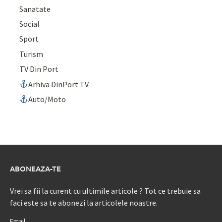
Sanatate
Social
Sport
Turism
TV Din Port
Arhiva DinPort TV
Auto/Moto
ABONEAZA-TE
Vrei sa fii la curent cu ultimile articole ? Tot ce trebuie sa
faci este sa te abonezi la articolele noastre.
Email