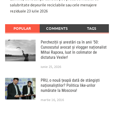
salubritate deșeurile reciclabile sau cele menajere
reziduale
23 iulie 2026
POPULAR
COMMENTS
TAGS
Percheziții și arestări ca în anii ’50:
Cunoscutul avocat și vlogger naționalist
Mihai Rapcea, luat în colimator de
dictatura Vexler!
iunie 25, 2026
PRU, o nouă ţeapă dată de stângişti
naţionaliştilor? Politica like-urilor
numărate la Moscova!
martie 16, 2016