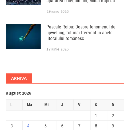
apărarea colegului lor, Mihai Rapcea
29 iunie 2026
Pascale Roibu: Despre fenomenul de
upwelling, tot mai frecvent în apele
litoralului românesc
17 iunie 2026
ARHIVA
august 2026
L
Ma
Mi
J
V
S
D
1
2
3
4
5
6
7
8
9