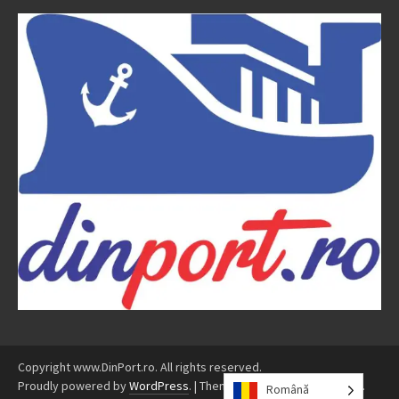
Copyright www.DinPort.ro. All rights reserved.
Proudly powered by
WordPress
.
|
Theme: Awaken by
ThemezHut
.
Română