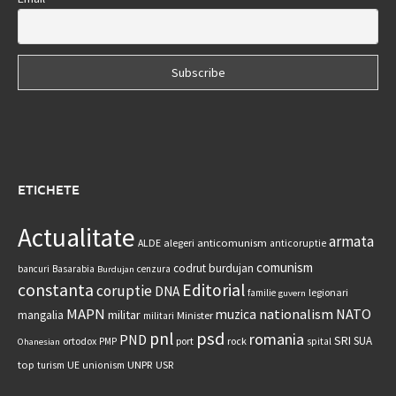
ETICHETE
Actualitate
armata
anticomunism
ALDE
alegeri
anticoruptie
comunism
codrut burdujan
bancuri
Basarabia
cenzura
Burdujan
constanta
Editorial
coruptie
DNA
legionari
familie
guvern
MAPN
nationalism
NATO
muzica
militar
mangalia
Minister
militari
psd
pnl
romania
PND
SRI
SUA
ortodox
port
rock
PMP
spital
Ohanesian
UNPR
top
UE
USR
turism
unionism