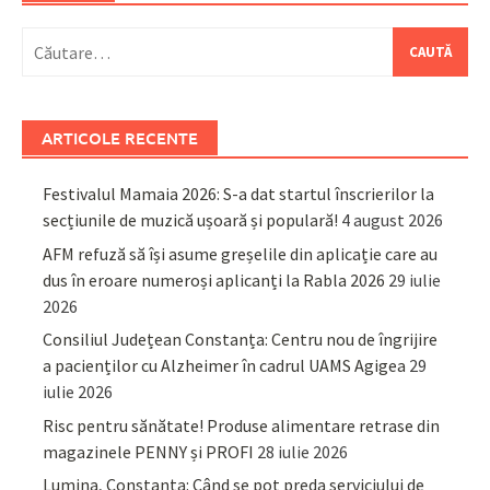
Caută
după:
ARTICOLE RECENTE
Festivalul Mamaia 2026: S-a dat startul înscrierilor la
secțiunile de muzică ușoară și populară!
4 august 2026
AFM refuză să își asume greșelile din aplicație care au
dus în eroare numeroși aplicanți la Rabla 2026
29 iulie
2026
Consiliul Județean Constanța: Centru nou de îngrijire
a pacienților cu Alzheimer în cadrul UAMS Agigea
29
iulie 2026
Risc pentru sănătate! Produse alimentare retrase din
magazinele PENNY și PROFI
28 iulie 2026
Lumina, Constanța: Când se pot preda serviciului de