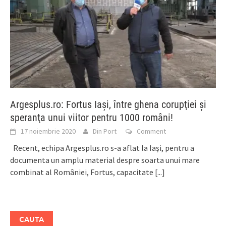
Argesplus.ro: Fortus Iaşi, între ghena corupţiei şi
speranţa unui viitor pentru 1000 români!
17 noiembrie 2020
Din Port
Comment
Recent, echipa Argesplus.ro s-a aflat la Iași, pentru a
documenta un amplu material despre soarta unui mare
combinat al României, Fortus, capacitate
[...]
CAUTA