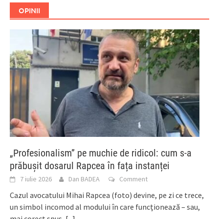
OPINII
„Profesionalism” pe muchie de ridicol: cum s-a
prăbușit dosarul Rapcea în fața instanței
7 iulie 2026
Dan BADEA
Comment
Cazul avocatului Mihai Rapcea (foto) devine, pe zi ce trece,
un simbol incomod al modului în care funcționează – sau,
mai corect spus,
[...]