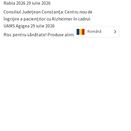
Rabla 2026
29 iulie 2026
Consiliul Județean Constanța: Centru nou de
îngrijire a pacienților cu Alzheimer în cadrul
UAMS Agigea
29 iulie 2026
Română
Risc pentru sănătate! Produse alimentare
retrase din magazinele PENNY și PROFI
28
iulie 2026
Lumina, Constanța: Când se pot preda
serviciului de salubritate deșeurile reciclabile
sau cele menajere reziduale
23 iulie 2026
POPULAR
COMMENTS
TAGS
Percheziții și arestări ca în anii
’50: Cunoscutul avocat și vlogger
naționalist Mihai Rapcea, luat în
colimator de dictatura Vexler!