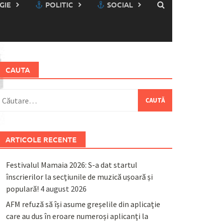
GIE
POLITIC
SOCIAL
CAUTA
aută
upă:
ARTICOLE RECENTE
Festivalul Mamaia 2026: S-a dat startul
înscrierilor la secțiunile de muzică ușoară și
populară!
4 august 2026
AFM refuză să își asume greșelile din aplicație
care au dus în eroare numeroși aplicanți la