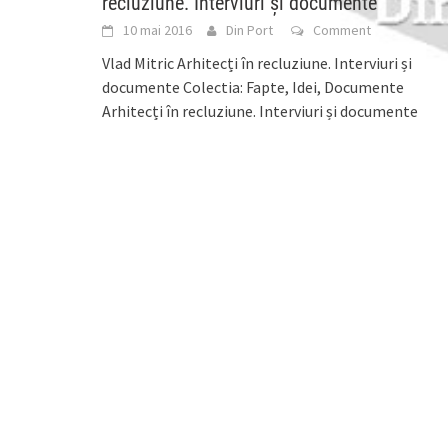
recluziune. Interviuri și documente”
10 mai 2016
Din Port
Comment
Vlad Mitric Arhitecți în recluziune. Interviuri și
documente Colectia: Fapte, Idei, Documente
Arhitecți în recluziune. Interviuri și documente
Prefață de Sorin Lavric Interviuri
[...]