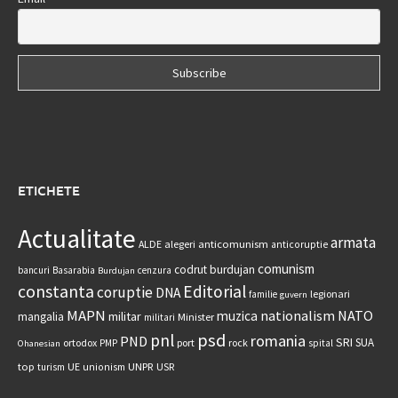
ETICHETE
Actualitate
armata
anticomunism
ALDE
alegeri
anticoruptie
comunism
codrut burdujan
bancuri
Basarabia
cenzura
Burdujan
constanta
Editorial
coruptie
DNA
legionari
familie
guvern
MAPN
nationalism
NATO
muzica
militar
mangalia
Minister
militari
psd
pnl
romania
PND
SRI
SUA
ortodox
port
rock
PMP
spital
Ohanesian
UNPR
top
UE
USR
turism
unionism