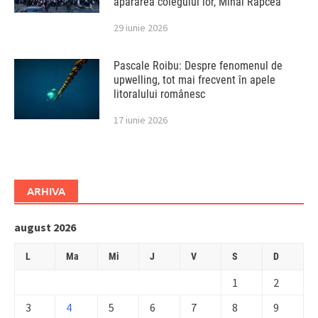
apărarea colegului lor, Mihai Rapcea
29 iunie 2026
Pascale Roibu: Despre fenomenul de
upwelling, tot mai frecvent în apele
litoralului românesc
17 iunie 2026
ARHIVA
august 2026
L
Ma
Mi
J
V
S
D
1
2
3
4
5
6
7
8
9