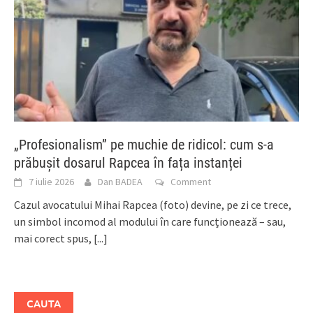
„Profesionalism” pe muchie de ridicol: cum s-a
prăbușit dosarul Rapcea în fața instanței
7 iulie 2026
Dan BADEA
Comment
Cazul avocatului Mihai Rapcea (foto) devine, pe zi ce trece,
un simbol incomod al modului în care funcționează – sau,
mai corect spus,
[...]
CAUTA