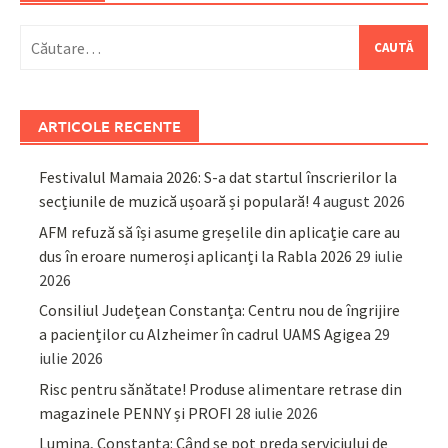
Caută
după:
ARTICOLE RECENTE
Festivalul Mamaia 2026: S-a dat startul înscrierilor la
secțiunile de muzică ușoară și populară!
4 august 2026
AFM refuză să își asume greșelile din aplicație care au
dus în eroare numeroși aplicanți la Rabla 2026
29 iulie
2026
Consiliul Județean Constanța: Centru nou de îngrijire
a pacienților cu Alzheimer în cadrul UAMS Agigea
29
iulie 2026
Risc pentru sănătate! Produse alimentare retrase din
magazinele PENNY și PROFI
28 iulie 2026
Lumina, Constanța: Când se pot preda serviciului de