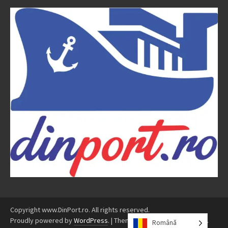
Copyright www.DinPort.ro. All rights reserved.
Proudly powered by
WordPress
.
|
Theme: Awaken by
ThemezHut
.
Română