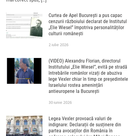
Curtea de Apel București a pus capac
cenzurii războiului declarat de Institutul
„Elie Wiesel” împotriva personalităților
culturii românești
2 iulie 2026
(VIDEO) Alexandru Florian, directorul
Institutului „Elie Wiesel”, evită pe stradă
întrebările românlor vizați de abuziva
lege Vexler chiar în timp ce președintele
Israelului rostea amenințări
antieuropene la București
30 iunie 2026
Legea Vexler provoacă valuri de
indignare: Declarații de susținere din
partea avocaților din România în