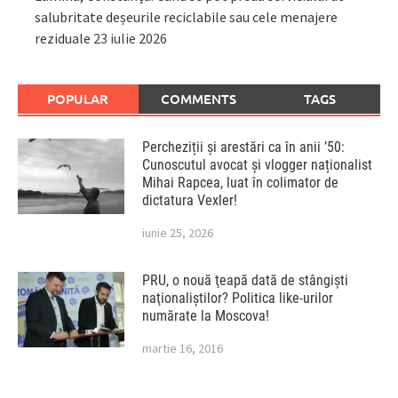
salubritate deșeurile reciclabile sau cele menajere
reziduale
23 iulie 2026
POPULAR
COMMENTS
TAGS
Percheziții și arestări ca în anii ’50:
Cunoscutul avocat și vlogger naționalist
Mihai Rapcea, luat în colimator de
dictatura Vexler!
iunie 25, 2026
PRU, o nouă ţeapă dată de stângişti
naţionaliştilor? Politica like-urilor
numărate la Moscova!
martie 16, 2016