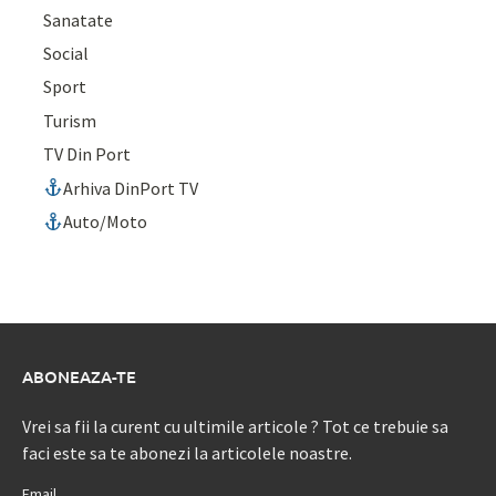
Sanatate
Social
Sport
Turism
TV Din Port
Arhiva DinPort TV
Auto/Moto
ABONEAZA-TE
Vrei sa fii la curent cu ultimile articole ? Tot ce trebuie sa
faci este sa te abonezi la articolele noastre.
Email