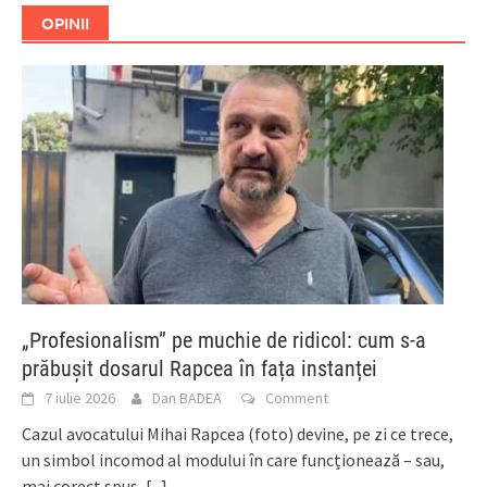
OPINII
„Profesionalism” pe muchie de ridicol: cum s-a
prăbușit dosarul Rapcea în fața instanței
7 iulie 2026
Dan BADEA
Comment
Cazul avocatului Mihai Rapcea (foto) devine, pe zi ce trece,
un simbol incomod al modului în care funcționează – sau,
mai corect spus,
[...]