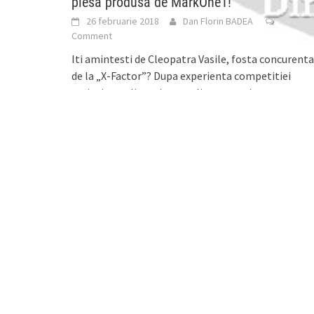
piesă produsă de MarkOne1!
26 februarie 2018
Dan Florin BADEA
Comment
Iti amintesti de Cleopatra Vasile, fosta concurenta
de la „X-Factor”? Dupa experienta competitiei
amintite, solista si-a canalizat energia pentru
dezoltarea propriului proiect muzical.
[...]