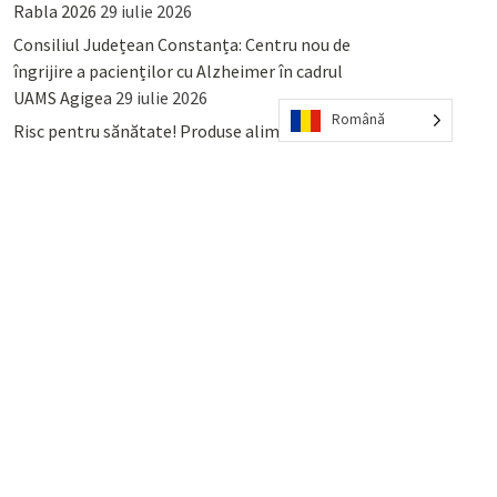
Rabla 2026
29 iulie 2026
Consiliul Județean Constanța: Centru nou de
îngrijire a pacienților cu Alzheimer în cadrul
UAMS Agigea
29 iulie 2026
Română
Risc pentru sănătate! Produse alimentare
retrase din magazinele PENNY și PROFI
28
iulie 2026
Lumina, Constanța: Când se pot preda
serviciului de salubritate deșeurile reciclabile
sau cele menajere reziduale
23 iulie 2026
POPULAR
COMMENTS
TAGS
Percheziții și arestări ca în anii
’50: Cunoscutul avocat și vlogger
naționalist Mihai Rapcea, luat în
colimator de dictatura Vexler!