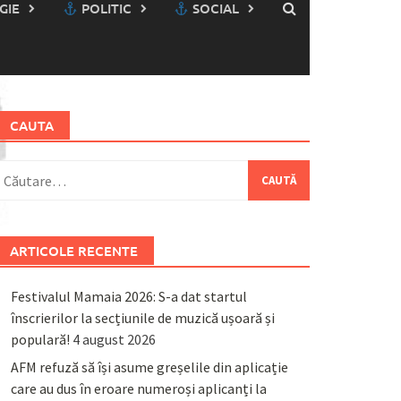
GIE
POLITIC
SOCIAL
CAUTA
aută
upă:
ARTICOLE RECENTE
Festivalul Mamaia 2026: S-a dat startul
înscrierilor la secțiunile de muzică ușoară și
populară!
4 august 2026
AFM refuză să își asume greșelile din aplicație
care au dus în eroare numeroși aplicanți la