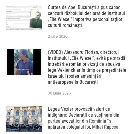
Curtea de Apel București a pus capac
cenzurii războiului declarat de Institutul
„Elie Wiesel” împotriva personalităților
culturii românești
2 iulie 2026
(VIDEO) Alexandru Florian, directorul
Institutului „Elie Wiesel”, evită pe stradă
întrebările românlor vizați de abuziva
lege Vexler chiar în timp ce președintele
Israelului rostea amenințări
antieuropene la București
30 iunie 2026
Legea Vexler provoacă valuri de
indignare: Declarații de susținere din
partea avocaților din România în
apărarea colegului lor, Mihai Rapcea