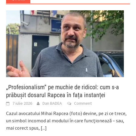
„Profesionalism” pe muchie de ridicol: cum s-a
prăbușit dosarul Rapcea în fața instanței
7 iulie 2026
Dan BADEA
Comment
Cazul avocatului Mihai Rapcea (foto) devine, pe zi ce trece,
un simbol incomod al modului în care funcționează – sau,
mai corect spus,
[...]