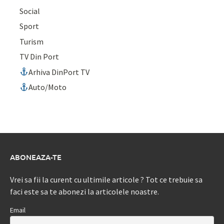
Social
Sport
Turism
TV Din Port
Arhiva DinPort TV
Auto/Moto
ABONEAZA-TE
Vrei sa fii la curent cu ultimile articole ? Tot ce trebuie sa
faci este sa te abonezi la articolele noastre.
Email