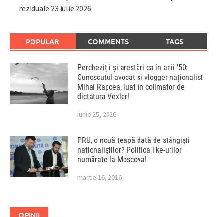
reziduale
23 iulie 2026
POPULAR
COMMENTS
TAGS
Percheziții și arestări ca în anii ’50:
Cunoscutul avocat și vlogger naționalist
Mihai Rapcea, luat în colimator de
dictatura Vexler!
iunie 25, 2026
PRU, o nouă ţeapă dată de stângişti
naţionaliştilor? Politica like-urilor
numărate la Moscova!
martie 16, 2016
OPINII