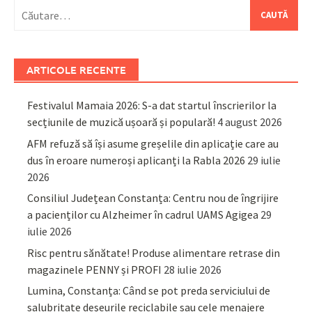
Caută
după:
ARTICOLE RECENTE
Festivalul Mamaia 2026: S-a dat startul înscrierilor la
secțiunile de muzică ușoară și populară!
4 august 2026
AFM refuză să își asume greșelile din aplicație care au
dus în eroare numeroși aplicanți la Rabla 2026
29 iulie
2026
Consiliul Județean Constanța: Centru nou de îngrijire
a pacienților cu Alzheimer în cadrul UAMS Agigea
29
iulie 2026
Risc pentru sănătate! Produse alimentare retrase din
magazinele PENNY și PROFI
28 iulie 2026
Lumina, Constanța: Când se pot preda serviciului de
salubritate deșeurile reciclabile sau cele menajere