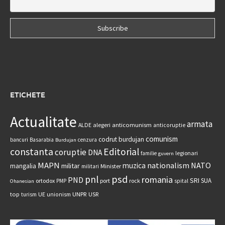
ETICHETE
Actualitate
armata
anticomunism
ALDE
alegeri
anticoruptie
comunism
codrut burdujan
bancuri
Basarabia
cenzura
Burdujan
constanta
Editorial
coruptie
DNA
legionari
familie
guvern
MAPN
nationalism
NATO
muzica
militar
mangalia
Minister
militari
psd
pnl
romania
PND
SRI
SUA
ortodox
port
rock
PMP
spital
Ohanesian
UNPR
top
UE
USR
turism
unionism