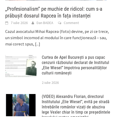
„Profesionalism” pe muchie de ridicol: cum s-a
prăbușit dosarul Rapcea în fața instanței
7 iulie 2026
Dan BADEA
Comment
Cazul avocatului Mihai Rapcea (foto) devine, pe zi ce trece,
un simbol incomod al modului în care funcționează – sau,
mai corect spus,
[...]
Curtea de Apel București a pus capac
cenzurii războiului declarat de Institutul
„Elie Wiesel” împotriva personalităților
culturii românești
2 iulie 2026
(VIDEO) Alexandru Florian, directorul
Institutului „Elie Wiesel”, evită pe stradă
întrebările românlor vizați de abuziva
lege Vexler chiar în timp ce președintele