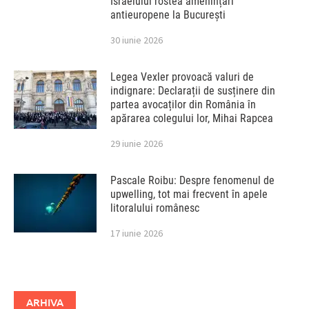
Israelului rostea amenințări
antieuropene la București
30 iunie 2026
Legea Vexler provoacă valuri de
indignare: Declarații de susținere din
partea avocaților din România în
apărarea colegului lor, Mihai Rapcea
29 iunie 2026
Pascale Roibu: Despre fenomenul de
upwelling, tot mai frecvent în apele
litoralului românesc
17 iunie 2026
ARHIVA