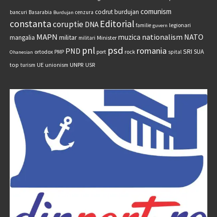
comunism
codrut burdujan
bancuri
Basarabia
cenzura
Burdujan
constanta
Editorial
coruptie
DNA
legionari
familie
guvern
MAPN
nationalism
NATO
muzica
militar
mangalia
Minister
militari
psd
pnl
romania
PND
SRI
SUA
ortodox
port
rock
PMP
spital
Ohanesian
UNPR
top
UE
USR
turism
unionism