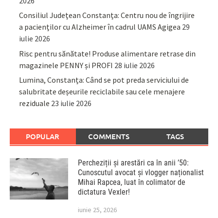
2026
Consiliul Județean Constanța: Centru nou de îngrijire
a pacienților cu Alzheimer în cadrul UAMS Agigea
29
iulie 2026
Risc pentru sănătate! Produse alimentare retrase din
magazinele PENNY și PROFI
28 iulie 2026
Lumina, Constanța: Când se pot preda serviciului de
salubritate deșeurile reciclabile sau cele menajere
reziduale
23 iulie 2026
POPULAR
COMMENTS
TAGS
Percheziții și arestări ca în anii ’50:
Cunoscutul avocat și vlogger naționalist
Mihai Rapcea, luat în colimator de
dictatura Vexler!
iunie 25, 2026