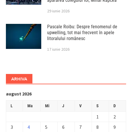
apărarea colegului lor, Mihai Rapcea
29 iunie 2026
Pascale Roibu: Despre fenomenul de
upwelling, tot mai frecvent în apele
litoralului românesc
17 iunie 2026
ARHIVA
august 2026
L
Ma
Mi
J
V
S
D
1
2
3
4
5
6
7
8
9