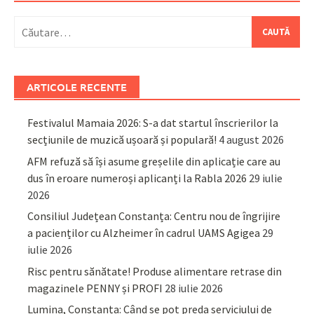
Caută
după:
ARTICOLE RECENTE
Festivalul Mamaia 2026: S-a dat startul înscrierilor la
secțiunile de muzică ușoară și populară!
4 august 2026
AFM refuză să își asume greșelile din aplicație care au
dus în eroare numeroși aplicanți la Rabla 2026
29 iulie
2026
Consiliul Județean Constanța: Centru nou de îngrijire
a pacienților cu Alzheimer în cadrul UAMS Agigea
29
iulie 2026
Risc pentru sănătate! Produse alimentare retrase din
magazinele PENNY și PROFI
28 iulie 2026
Lumina, Constanța: Când se pot preda serviciului de