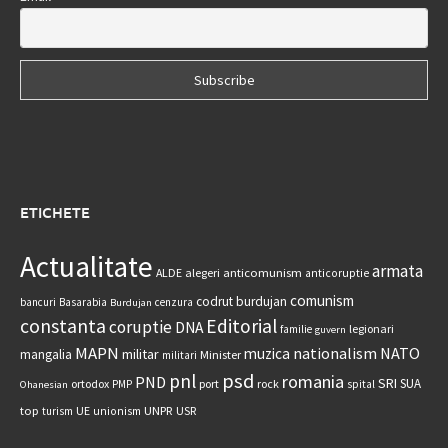
ETICHETE
Actualitate
armata
anticomunism
ALDE
alegeri
anticoruptie
comunism
codrut burdujan
bancuri
Basarabia
cenzura
Burdujan
constanta
Editorial
coruptie
DNA
legionari
familie
guvern
MAPN
nationalism
NATO
muzica
militar
mangalia
Minister
militari
psd
pnl
romania
PND
SRI
SUA
ortodox
port
rock
PMP
spital
Ohanesian
UNPR
top
UE
USR
turism
unionism