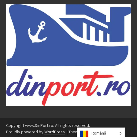
Copyright www.DinPort.ro. All rights reserved.
Proudly powered by
WordPress
.
|
Theme: Awaken by
ThemezHut
.
Română