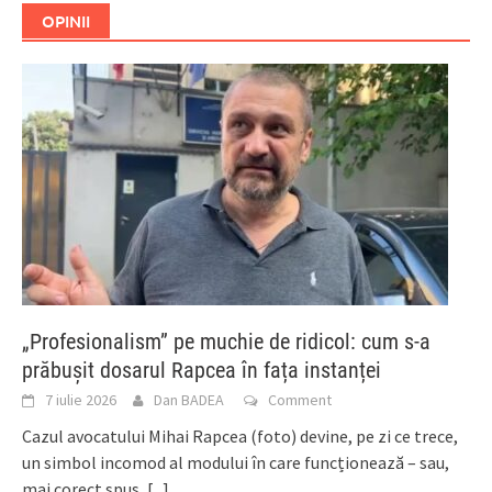
OPINII
„Profesionalism” pe muchie de ridicol: cum s-a
prăbușit dosarul Rapcea în fața instanței
7 iulie 2026
Dan BADEA
Comment
Cazul avocatului Mihai Rapcea (foto) devine, pe zi ce trece,
un simbol incomod al modului în care funcționează – sau,
mai corect spus,
[...]