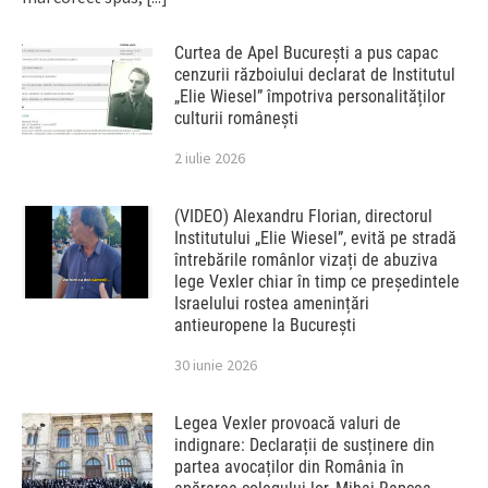
Curtea de Apel București a pus capac
cenzurii războiului declarat de Institutul
„Elie Wiesel” împotriva personalităților
culturii românești
2 iulie 2026
(VIDEO) Alexandru Florian, directorul
Institutului „Elie Wiesel”, evită pe stradă
întrebările românlor vizați de abuziva
lege Vexler chiar în timp ce președintele
Israelului rostea amenințări
antieuropene la București
30 iunie 2026
Legea Vexler provoacă valuri de
indignare: Declarații de susținere din
partea avocaților din România în