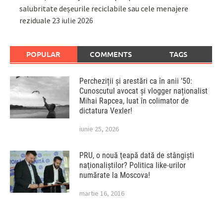
salubritate deșeurile reciclabile sau cele menajere
reziduale
23 iulie 2026
POPULAR
COMMENTS
TAGS
Percheziții și arestări ca în anii ’50:
Cunoscutul avocat și vlogger naționalist
Mihai Rapcea, luat în colimator de
dictatura Vexler!
iunie 25, 2026
PRU, o nouă ţeapă dată de stângişti
naţionaliştilor? Politica like-urilor
numărate la Moscova!
martie 16, 2016