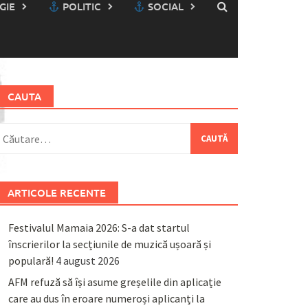
GIE
POLITIC
SOCIAL
CAUTA
aută
upă:
ARTICOLE RECENTE
Festivalul Mamaia 2026: S-a dat startul
înscrierilor la secțiunile de muzică ușoară și
populară!
4 august 2026
AFM refuză să își asume greșelile din aplicație
care au dus în eroare numeroși aplicanți la