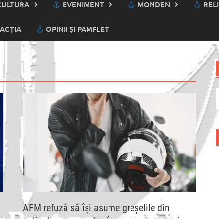
ULTURA
EVENIMENT
MONDEN
RELI
ACȚIA
OPINII ȘI PAMFLET
C
d
AFM refuză să își asume greșelile din