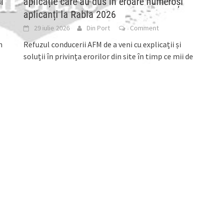
i
aplicație care au dus în eroare numeroși
aplicanți la Rabla 2026
29 iulie 2026
Din Port
Comment
n
Refuzul conducerii AFM de a veni cu explicații și
soluții în privința erorilor din site în timp ce mii de
români aplicau la
[...]
Risc pentru sănătate! Produse alimentare