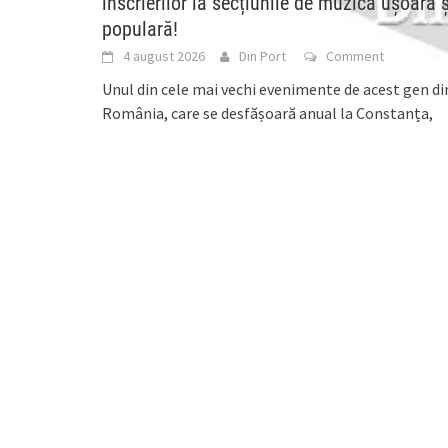
înscrierilor la secțiunile de muzică ușoară ș
populară!
4 august 2026
Din Port
Comment
Unul din cele mai vechi evenimente de acest gen di
România, care se desfășoară anual la Constanța,
continuă să scrie istorie și invită
[...]
Consiliul Județean Constanța: Centru nou