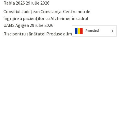
Rabla 2026
29 iulie 2026
Consiliul Județean Constanța: Centru nou de
îngrijire a pacienților cu Alzheimer în cadrul
UAMS Agigea
29 iulie 2026
Română
Risc pentru sănătate! Produse alimentare
retrase din magazinele PENNY și PROFI
28
iulie 2026
Lumina, Constanța: Când se pot preda
serviciului de salubritate deșeurile reciclabile
sau cele menajere reziduale
23 iulie 2026
POPULAR
COMMENTS
TAGS
Percheziții și arestări ca în anii
’50: Cunoscutul avocat și vlogger
naționalist Mihai Rapcea, luat în
colimator de dictatura Vexler!