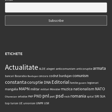
ETICHETE
Actualitate
armata
anticomunism
ALDE
alegeri
anticoruptie
comunism
codrut burdujan
bancuri
Basarabia
cenzura
Burdujan
constanta
Editorial
coruptie
DNA
legionari
familie
guvern
MAPN
nationalism
NATO
muzica
militar
mangalia
Minister
militari
psd
pnl
romania
PND
SRI
SUA
ortodox
port
rock
PMP
spital
Ohanesian
UNPR
top
UE
USR
turism
unionism