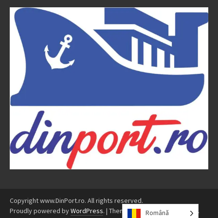
Copyright www.DinPort.ro. All rights reserved.
Proudly powered by
WordPress
.
|
Theme: Awaken by
ThemezHut
.
Română