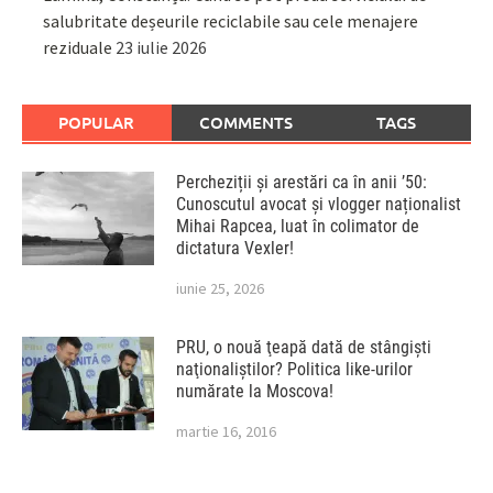
salubritate deșeurile reciclabile sau cele menajere
reziduale
23 iulie 2026
POPULAR
COMMENTS
TAGS
Percheziții și arestări ca în anii ’50:
Cunoscutul avocat și vlogger naționalist
Mihai Rapcea, luat în colimator de
dictatura Vexler!
iunie 25, 2026
PRU, o nouă ţeapă dată de stângişti
naţionaliştilor? Politica like-urilor
numărate la Moscova!
martie 16, 2016