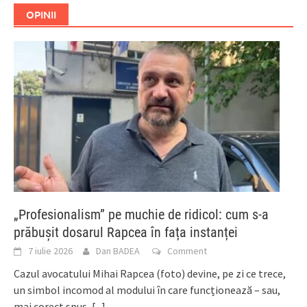
OPINII
„Profesionalism” pe muchie de ridicol: cum s-a
prăbușit dosarul Rapcea în fața instanței
7 iulie 2026
Dan BADEA
Comment
Cazul avocatului Mihai Rapcea (foto) devine, pe zi ce trece,
un simbol incomod al modului în care funcționează – sau,
mai corect spus,
[...]