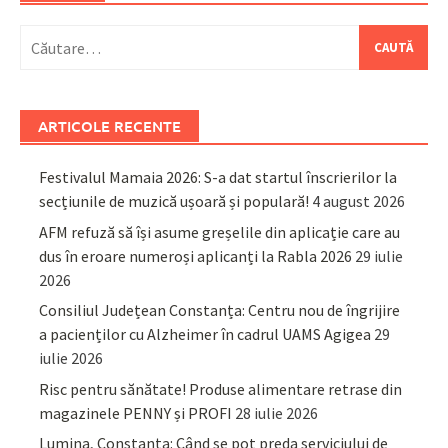
Caută
după:
ARTICOLE RECENTE
Festivalul Mamaia 2026: S-a dat startul înscrierilor la
secțiunile de muzică ușoară și populară!
4 august 2026
AFM refuză să își asume greșelile din aplicație care au
dus în eroare numeroși aplicanți la Rabla 2026
29 iulie
2026
Consiliul Județean Constanța: Centru nou de îngrijire
a pacienților cu Alzheimer în cadrul UAMS Agigea
29
iulie 2026
Risc pentru sănătate! Produse alimentare retrase din
magazinele PENNY și PROFI
28 iulie 2026
Lumina, Constanța: Când se pot preda serviciului de