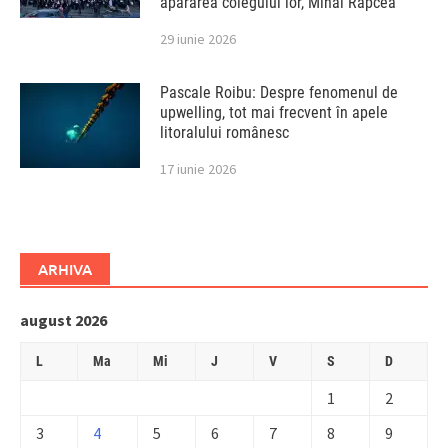
apărarea colegului lor, Mihai Rapcea
29 iunie 2026
Pascale Roibu: Despre fenomenul de
upwelling, tot mai frecvent în apele
litoralului românesc
17 iunie 2026
ARHIVA
august 2026
L
Ma
Mi
J
V
S
D
1
2
3
4
5
6
7
8
9