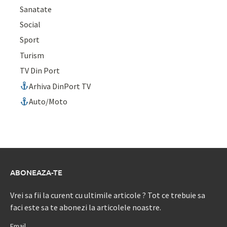
Sanatate
Social
Sport
Turism
TV Din Port
Arhiva DinPort TV
Auto/Moto
ABONEAZA-TE
Vrei sa fii la curent cu ultimile articole ? Tot ce trebuie sa
faci este sa te abonezi la articolele noastre.
Email