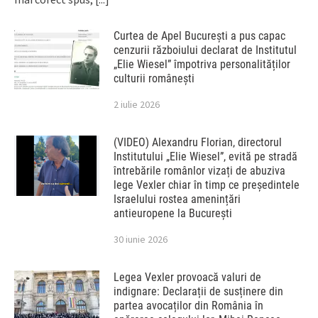
Curtea de Apel București a pus capac
cenzurii războiului declarat de Institutul
„Elie Wiesel” împotriva personalităților
culturii românești
2 iulie 2026
(VIDEO) Alexandru Florian, directorul
Institutului „Elie Wiesel”, evită pe stradă
întrebările românlor vizați de abuziva
lege Vexler chiar în timp ce președintele
Israelului rostea amenințări
antieuropene la București
30 iunie 2026
Legea Vexler provoacă valuri de
indignare: Declarații de susținere din
partea avocaților din România în