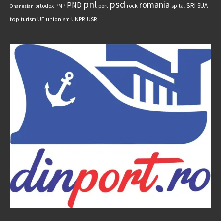
psd
pnl
romania
PND
SRI
SUA
ortodox
port
rock
PMP
spital
Ohanesian
UNPR
top
UE
USR
turism
unionism