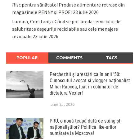
Risc pentru sănătate! Produse alimentare retrase din
magazinele PENNY și PROFI
28 iulie 2026
Lumina, Constanța: Când se pot preda serviciului de
salubritate deșeurile reciclabile sau cele menajere
reziduale
23 iulie 2026
POPULAR
COMMENTS
TAGS
Percheziții și arestări ca în anii ’50:
Cunoscutul avocat și vlogger naționalist
Mihai Rapcea, luat în colimator de
dictatura Vexler!
iunie 25, 2026
PRU, o nouă ţeapă dată de stângişti
naţionaliştilor? Politica like-urilor
numărate la Moscova!