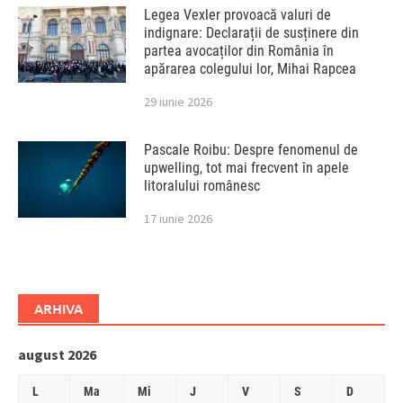
Legea Vexler provoacă valuri de
indignare: Declarații de susținere din
partea avocaților din România în
apărarea colegului lor, Mihai Rapcea
29 iunie 2026
Pascale Roibu: Despre fenomenul de
upwelling, tot mai frecvent în apele
litoralului românesc
17 iunie 2026
ARHIVA
august 2026
L
Ma
Mi
J
V
S
D