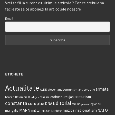
Vrei sa fii la curent cu ultimile articole ? Tot ce trebuie sa
faci este sa te abonezi la articolele noastre.
Email
ETICHETE
Actualitate
armata
anticomunism
ALDE
alegeri
anticoruptie
comunism
codrut burdujan
bancuri
Basarabia
cenzura
Burdujan
constanta
Editorial
coruptie
DNA
legionari
familie
guvern
MAPN
nationalism
NATO
muzica
militar
mangalia
Minister
militari