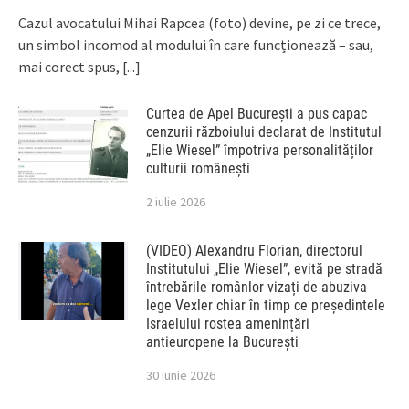
Cazul avocatului Mihai Rapcea (foto) devine, pe zi ce trece,
un simbol incomod al modului în care funcționează – sau,
mai corect spus,
[...]
Curtea de Apel București a pus capac
cenzurii războiului declarat de Institutul
„Elie Wiesel” împotriva personalităților
culturii românești
2 iulie 2026
(VIDEO) Alexandru Florian, directorul
Institutului „Elie Wiesel”, evită pe stradă
întrebările românlor vizați de abuziva
lege Vexler chiar în timp ce președintele
Israelului rostea amenințări
antieuropene la București
30 iunie 2026