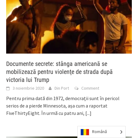
Documente secrete: stânga americană se
mobilizează pentru violenţe de strada după
victoria lui Trump
3 noiembrie 2020
Din Port
Comment
Pentru prima dată din 1972, democrații sunt în pericol
serios de a pierde Minnesota, așa cum a raportat
FiveThirtyEight. În urmă cu patru ani,
[...]
Română