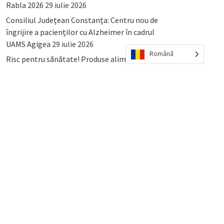
Rabla 2026
29 iulie 2026
Consiliul Județean Constanța: Centru nou de
îngrijire a pacienților cu Alzheimer în cadrul
UAMS Agigea
29 iulie 2026
Română
Risc pentru sănătate! Produse alimentare
retrase din magazinele PENNY și PROFI
28
iulie 2026
Lumina, Constanța: Când se pot preda
serviciului de salubritate deșeurile reciclabile
sau cele menajere reziduale
23 iulie 2026
POPULAR
COMMENTS
TAGS
Percheziții și arestări ca în anii
’50: Cunoscutul avocat și vlogger
naționalist Mihai Rapcea, luat în
colimator de dictatura Vexler!