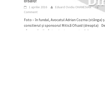
ofsaid!
1 aprilie 2016
Eduard Ovidiu OHANESIAN
Comment
Foto – în fundal, Avocatul Adrian Cozma (stânga) ș
consilierul și sponsorul Mitică Ofsaid (dreapta) D
câteva săptămâni se dau lupte aprige
[...]