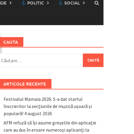
GIE
POLITIC
SOCIAL
CAUTA
aută
upă:
ARTICOLE RECENTE
Festivalul Mamaia 2026: S-a dat startul
înscrierilor la secțiunile de muzică ușoară și
populară!
4 august 2026
AFM refuză să își asume greșelile din aplicație
care au dus în eroare numeroși aplicanți la