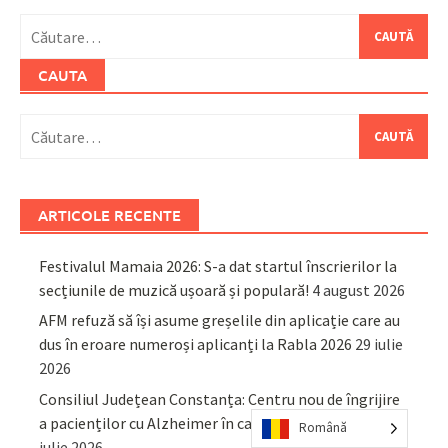
Caută
după:
CAUTA
Caută
după:
ARTICOLE RECENTE
Festivalul Mamaia 2026: S-a dat startul înscrierilor la
secțiunile de muzică ușoară și populară!
4 august 2026
AFM refuză să își asume greșelile din aplicație care au
dus în eroare numeroși aplicanți la Rabla 2026
29 iulie
2026
Consiliul Județean Constanța: Centru nou de îngrijire
a pacienților cu Alzheimer în cadrul UAMS Agigea
29
Română
iulie 2026