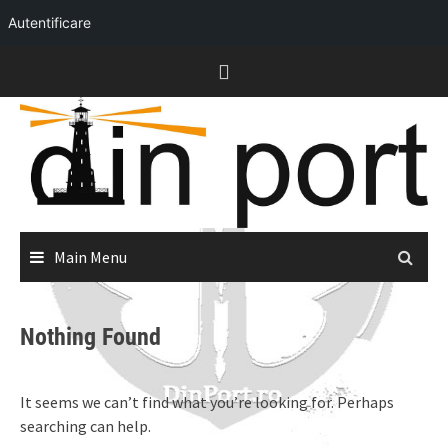
Autentificare
Skip
to
content
Main Menu
Nothing Found
It seems we can’t find what you’re looking for. Perhaps
searching can help.