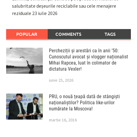
salubritate deșeurile reciclabile sau cele menajere
reziduale
23 iulie 2026
POPULAR
COMMENTS
TAGS
Percheziții și arestări ca în anii ’50:
Cunoscutul avocat și vlogger naționalist
Mihai Rapcea, luat în colimator de
dictatura Vexler!
iunie 25, 2026
PRU, o nouă ţeapă dată de stângişti
naţionaliştilor? Politica like-urilor
numărate la Moscova!
martie 16, 2016