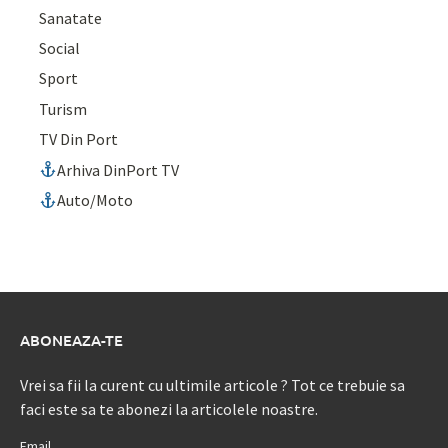
Sanatate
Social
Sport
Turism
TV Din Port
Arhiva DinPort TV
Auto/Moto
ABONEAZA-TE
Vrei sa fii la curent cu ultimile articole ? Tot ce trebuie sa
faci este sa te abonezi la articolele noastre.
Email