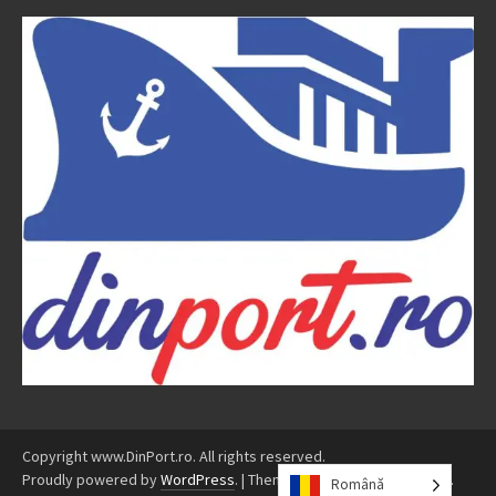
Copyright www.DinPort.ro. All rights reserved.
Proudly powered by
WordPress
.
|
Theme: Awaken by
ThemezHut
.
Română