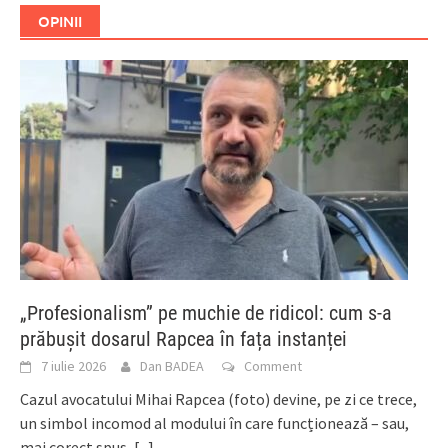
OPINII
„Profesionalism” pe muchie de ridicol: cum s-a
prăbușit dosarul Rapcea în fața instanței
7 iulie 2026
Dan BADEA
Comment
Cazul avocatului Mihai Rapcea (foto) devine, pe zi ce trece,
un simbol incomod al modului în care funcționează – sau,
mai corect spus,
[...]