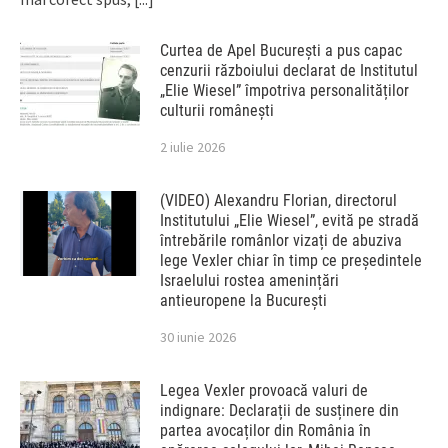
Curtea de Apel București a pus capac
cenzurii războiului declarat de Institutul
„Elie Wiesel” împotriva personalităților
culturii românești
2 iulie 2026
(VIDEO) Alexandru Florian, directorul
Institutului „Elie Wiesel”, evită pe stradă
întrebările românlor vizați de abuziva
lege Vexler chiar în timp ce președintele
Israelului rostea amenințări
antieuropene la București
30 iunie 2026
Legea Vexler provoacă valuri de
indignare: Declarații de susținere din
partea avocaților din România în