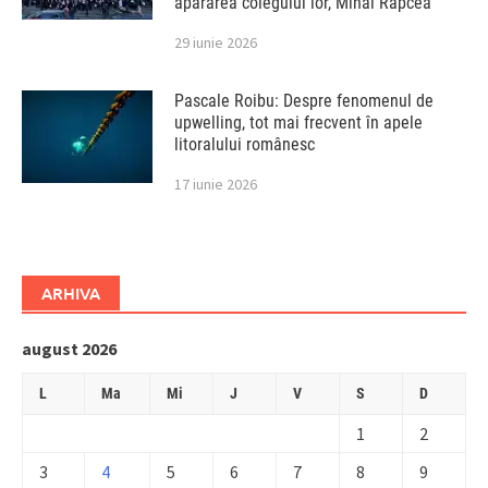
apărarea colegului lor, Mihai Rapcea
29 iunie 2026
Pascale Roibu: Despre fenomenul de
upwelling, tot mai frecvent în apele
litoralului românesc
17 iunie 2026
ARHIVA
august 2026
L
Ma
Mi
J
V
S
D
1
2
3
4
5
6
7
8
9