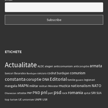
ETICHETE
Actualitate
armata
anticomunism
ALDE
alegeri
anticoruptie
comunism
codrut burdujan
bancuri
Basarabia
cenzura
Burdujan
constanta
Editorial
coruptie
DNA
legionari
familie
guvern
MAPN
nationalism
NATO
muzica
militar
mangalia
Minister
militari
psd
pnl
romania
PND
SRI
SUA
ortodox
port
rock
PMP
spital
Ohanesian
UNPR
top
UE
USR
turism
unionism