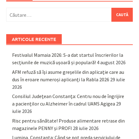
Caută
după:
ARTICOLE RECENTE
Festivalul Mamaia 2026: S-a dat startul înscrierilor la
secțiunile de muzică ușoară și populară!
4 august 2026
AFM refuză să își asume greșelile din aplicație care au
dus în eroare numeroși aplicanți la Rabla 2026
29 iulie
2026
Consiliul Județean Constanța: Centru nou de îngrijire
a pacienților cu Alzheimer în cadrul UAMS Agigea
29
iulie 2026
Risc pentru sănătate! Produse alimentare retrase din
magazinele PENNY și PROFI
28 iulie 2026
Lumina, Constanța: Când se pot preda serviciului de