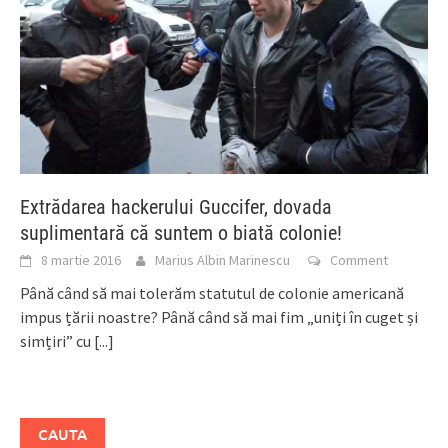
Extrădarea hackerului Guccifer, dovada
suplimentară că suntem o biată colonie!
8 martie 2016
Marius Albin Marinescu
Comment
Până când să mai tolerăm statutul de colonie americană
impus țării noastre? Până când să mai fim „uniți în cuget și
simțiri” cu
[...]
CAUTA