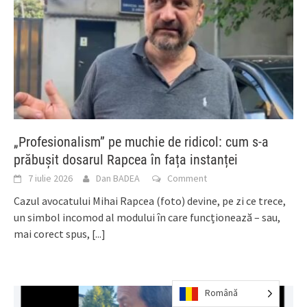
„Profesionalism” pe muchie de ridicol: cum s-a
prăbușit dosarul Rapcea în fața instanței
7 iulie 2026
Dan BADEA
Comment
Cazul avocatului Mihai Rapcea (foto) devine, pe zi ce trece,
un simbol incomod al modului în care funcționează – sau,
mai corect spus,
[...]
Română