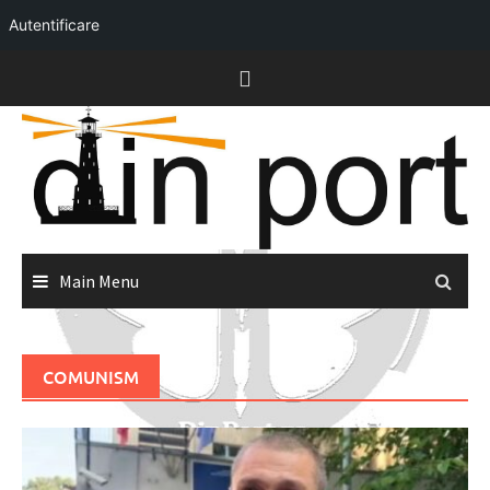
Autentificare
Skip
to
content
Main Menu
COMUNISM