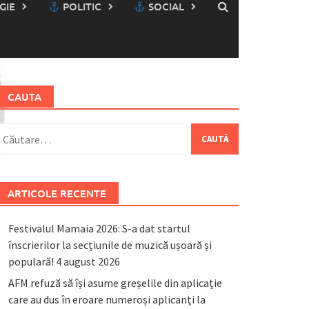
GIE
POLITIC
SOCIAL
CAUTA
aută
upă:
ARTICOLE RECENTE
Festivalul Mamaia 2026: S-a dat startul
înscrierilor la secțiunile de muzică ușoară și
populară!
4 august 2026
AFM refuză să își asume greșelile din aplicație
care au dus în eroare numeroși aplicanți la