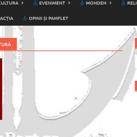
ULTURA
EVENIMENT
MONDEN
RELI
ACȚIA
OPINII ȘI PAMFLET
TURĂ
C
d