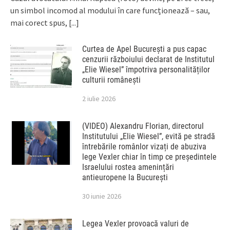
un simbol incomod al modului în care funcționează – sau,
mai corect spus,
[...]
Curtea de Apel București a pus capac
cenzurii războiului declarat de Institutul
„Elie Wiesel” împotriva personalităților
culturii românești
2 iulie 2026
(VIDEO) Alexandru Florian, directorul
Institutului „Elie Wiesel”, evită pe stradă
întrebările românlor vizați de abuziva
lege Vexler chiar în timp ce președintele
Israelului rostea amenințări
antieuropene la București
30 iunie 2026
Legea Vexler provoacă valuri de