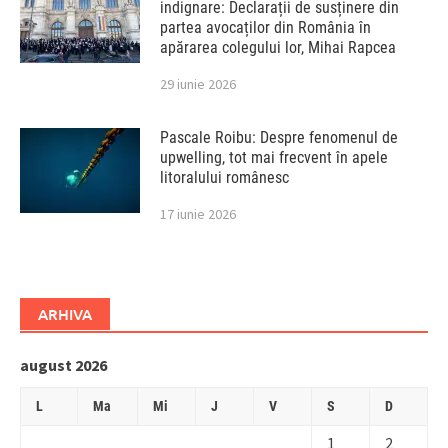
indignare: Declarații de susținere din
partea avocaților din România în
apărarea colegului lor, Mihai Rapcea
29 iunie 2026
Pascale Roibu: Despre fenomenul de
upwelling, tot mai frecvent în apele
litoralului românesc
17 iunie 2026
ARHIVA
august 2026
L
Ma
Mi
J
V
S
D
1
2