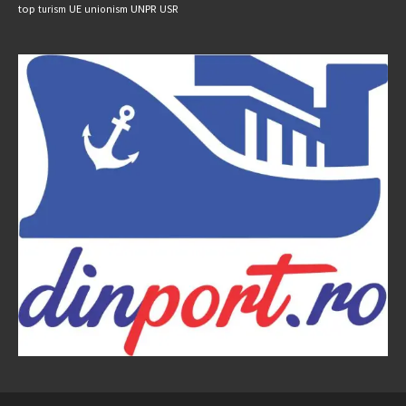
UNPR
top
UE
USR
turism
unionism