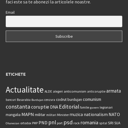
faci este sa te abonezi la articolele noastre.
Email
ETICHETE
Actualitate
armata
anticomunism
ALDE
alegeri
anticoruptie
comunism
codrut burdujan
bancuri
Basarabia
cenzura
Burdujan
constanta
Editorial
coruptie
DNA
legionari
familie
guvern
MAPN
nationalism
NATO
muzica
militar
mangalia
Minister
militari
psd
pnl
romania
PND
SRI
SUA
ortodox
port
rock
PMP
spital
Ohanesian