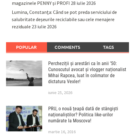
magazinele PENNY și PROFI
28 iulie 2026
Lumina, Constanța: Când se pot preda serviciului de
salubritate deșeurile reciclabile sau cele menajere
reziduale
23 iulie 2026
POPULAR
COMMENTS
TAGS
Percheziții și arestări ca în anii ’50:
Cunoscutul avocat și vlogger naționalist
Mihai Rapcea, luat în colimator de
dictatura Vexler!
iunie 25, 2026
PRU, o nouă ţeapă dată de stângişti
naţionaliştilor? Politica like-urilor
numărate la Moscova!
martie 16, 2016