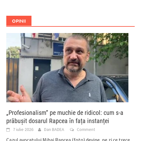
OPINII
„Profesionalism” pe muchie de ridicol: cum s-a
prăbușit dosarul Rapcea în fața instanței
7 iulie 2026
Dan BADEA
Comment
Cazul avocatului Mihai Rapcea (foto) devine, pe zi ce trece,