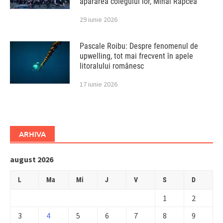
apărarea colegului lor, Mihai Rapcea
29 iunie 2026
Pascale Roibu: Despre fenomenul de
upwelling, tot mai frecvent în apele
litoralului românesc
17 iunie 2026
ARHIVA
august 2026
L
Ma
Mi
J
V
S
D
1
2
3
4
5
6
7
8
9