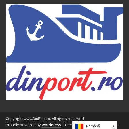
Copyright www.DinPort.ro. All rights reserved.
Proudly powered by
WordPress
.
|
Theme: Awaken by
ThemezHut
.
Română