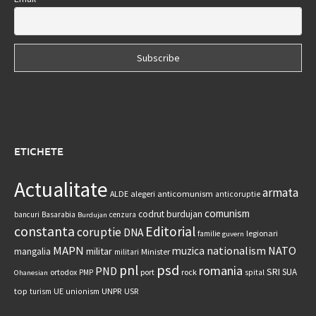
ETICHETE
Actualitate
armata
anticomunism
ALDE
alegeri
anticoruptie
comunism
codrut burdujan
bancuri
Basarabia
cenzura
Burdujan
constanta
Editorial
coruptie
DNA
legionari
familie
guvern
MAPN
nationalism
NATO
muzica
militar
mangalia
Minister
militari
psd
pnl
romania
PND
SRI
SUA
ortodox
port
rock
PMP
spital
Ohanesian
UNPR
top
UE
USR
turism
unionism