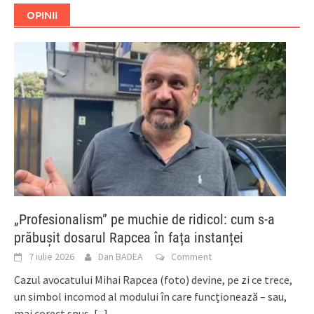
OPINII
„Profesionalism” pe muchie de ridicol: cum s-a
prăbușit dosarul Rapcea în fața instanței
7 iulie 2026
Dan BADEA
Comment
Cazul avocatului Mihai Rapcea (foto) devine, pe zi ce trece,
un simbol incomod al modului în care funcționează – sau,
mai corect spus,
[...]