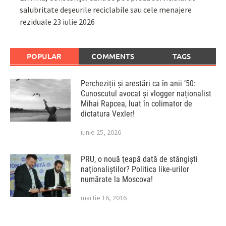
salubritate deșeurile reciclabile sau cele menajere
reziduale
23 iulie 2026
POPULAR
COMMENTS
TAGS
Percheziții și arestări ca în anii ’50:
Cunoscutul avocat și vlogger naționalist
Mihai Rapcea, luat în colimator de
dictatura Vexler!
iunie 25, 2026
PRU, o nouă ţeapă dată de stângişti
naţionaliştilor? Politica like-urilor
numărate la Moscova!
martie 16, 2016