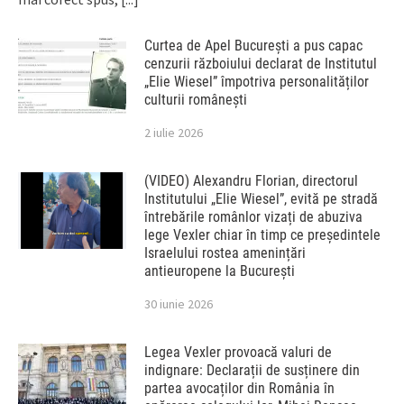
Curtea de Apel București a pus capac
cenzurii războiului declarat de Institutul
„Elie Wiesel” împotriva personalităților
culturii românești
2 iulie 2026
(VIDEO) Alexandru Florian, directorul
Institutului „Elie Wiesel”, evită pe stradă
întrebările românlor vizați de abuziva
lege Vexler chiar în timp ce președintele
Israelului rostea amenințări
antieuropene la București
30 iunie 2026
Legea Vexler provoacă valuri de
indignare: Declarații de susținere din
partea avocaților din România în