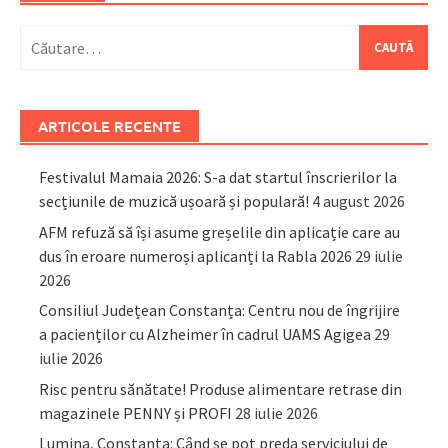
Caută
după:
ARTICOLE RECENTE
Festivalul Mamaia 2026: S-a dat startul înscrierilor la
secțiunile de muzică ușoară și populară!
4 august 2026
AFM refuză să își asume greșelile din aplicație care au
dus în eroare numeroși aplicanți la Rabla 2026
29 iulie
2026
Consiliul Județean Constanța: Centru nou de îngrijire
a pacienților cu Alzheimer în cadrul UAMS Agigea
29
iulie 2026
Risc pentru sănătate! Produse alimentare retrase din
magazinele PENNY și PROFI
28 iulie 2026
Lumina, Constanța: Când se pot preda serviciului de