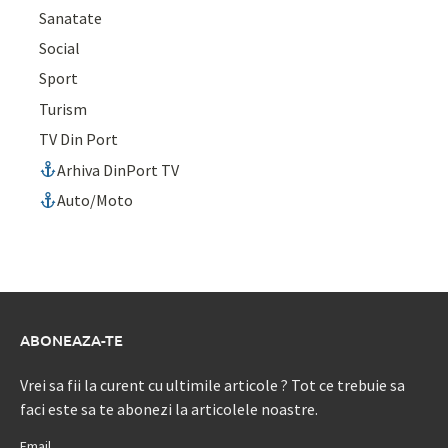
Sanatate
Social
Sport
Turism
TV Din Port
Arhiva DinPort TV
Auto/Moto
ABONEAZA-TE
Vrei sa fii la curent cu ultimile articole ? Tot ce trebuie sa
faci este sa te abonezi la articolele noastre.
Email