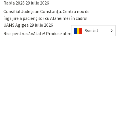
Rabla 2026
29 iulie 2026
Consiliul Județean Constanța: Centru nou de
îngrijire a pacienților cu Alzheimer în cadrul
UAMS Agigea
29 iulie 2026
Română
Risc pentru sănătate! Produse alimentare
retrase din magazinele PENNY și PROFI
28
iulie 2026
Lumina, Constanța: Când se pot preda
serviciului de salubritate deșeurile reciclabile
sau cele menajere reziduale
23 iulie 2026
POPULAR
COMMENTS
TAGS
Percheziții și arestări ca în anii
’50: Cunoscutul avocat și vlogger
naționalist Mihai Rapcea, luat în
colimator de dictatura Vexler!