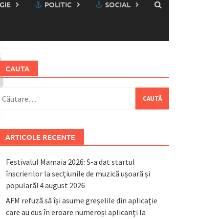
GIE
POLITIC
SOCIAL
CAUTA
aută
upă:
ARTICOLE RECENTE
Festivalul Mamaia 2026: S-a dat startul
înscrierilor la secțiunile de muzică ușoară și
populară!
4 august 2026
AFM refuză să își asume greșelile din aplicație
care au dus în eroare numeroși aplicanți la