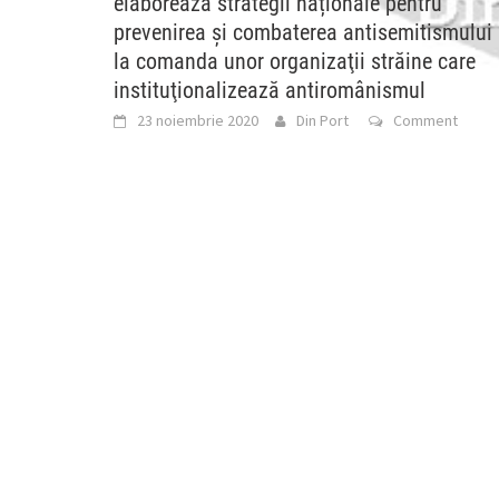
elaborează strategii naționale pentru
prevenirea și combaterea antisemitismului
la comanda unor organizaţii străine care
instituţionalizează antiromânismul
23 noiembrie 2020
Din Port
Comment
23/11/2020 MAE a elaborat un proiect de Hotărâre
de Guvern intitulat „Strategie națională pentru
prevenirea și combaterea antisemitismului,
xenofobiei, radicalizării și discursului instigator la
[...]