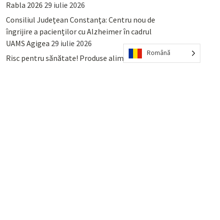
Rabla 2026
29 iulie 2026
Consiliul Județean Constanța: Centru nou de
îngrijire a pacienților cu Alzheimer în cadrul
UAMS Agigea
29 iulie 2026
Română
Risc pentru sănătate! Produse alimentare
retrase din magazinele PENNY și PROFI
28
iulie 2026
Lumina, Constanța: Când se pot preda
serviciului de salubritate deșeurile reciclabile
sau cele menajere reziduale
23 iulie 2026
POPULAR
COMMENTS
TAGS
Percheziții și arestări ca în anii
’50: Cunoscutul avocat și vlogger
naționalist Mihai Rapcea, luat în
colimator de dictatura Vexler!