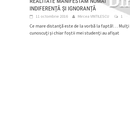
REALITATE MANIFESTĂM NUMAI
INDIFERENȚĂ ȘI IGNORANȚĂ
11 octombrie 2016
Mircea VINTILESCU
1
Ce mare distanță este de la vorbă la faptă!… Mulți
cunoscuți și chiar foștii mei studenți au afișat
mereu, cu voce tare, un
[...]
Viceprimarul de la Negru Vodă a semnat