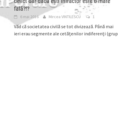
delict dar dacă eşti infractor este o mare
fală?!?
6 mai 2016
Mircea VINTILESCU
1
Văd că societatea civilă se tot divizează. Până mai
ieri erau segmente ale cetățenilor indiferenți (grup
deosebit de mare și consistent), apoi segmentul
[...]