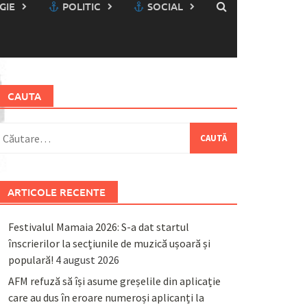
GIE
POLITIC
SOCIAL
CAUTA
aută
upă:
ARTICOLE RECENTE
Festivalul Mamaia 2026: S-a dat startul
înscrierilor la secțiunile de muzică ușoară și
populară!
4 august 2026
AFM refuză să își asume greșelile din aplicație
care au dus în eroare numeroși aplicanți la