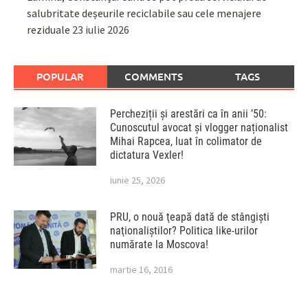
salubritate deșeurile reciclabile sau cele menajere
reziduale
23 iulie 2026
POPULAR
COMMENTS
TAGS
Percheziții și arestări ca în anii ’50:
Cunoscutul avocat și vlogger naționalist
Mihai Rapcea, luat în colimator de
dictatura Vexler!
iunie 25, 2026
PRU, o nouă ţeapă dată de stângişti
naţionaliştilor? Politica like-urilor
numărate la Moscova!
martie 16, 2016