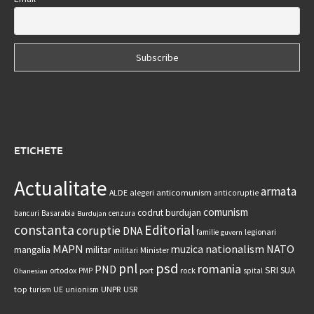
ETICHETE
Actualitate
armata
anticomunism
ALDE
alegeri
anticoruptie
comunism
codrut burdujan
bancuri
Basarabia
cenzura
Burdujan
constanta
Editorial
coruptie
DNA
legionari
familie
guvern
MAPN
nationalism
NATO
muzica
militar
mangalia
Minister
militari
psd
pnl
romania
PND
SRI
SUA
ortodox
port
rock
PMP
spital
Ohanesian
UNPR
top
UE
USR
turism
unionism