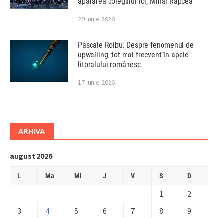
apărarea colegului lor, Mihai Rapcea
29 iunie 2026
Pascale Roibu: Despre fenomenul de
upwelling, tot mai frecvent în apele
litoralului românesc
17 iunie 2026
ARHIVA
august 2026
L
Ma
Mi
J
V
S
D
1
2
3
4
5
6
7
8
9