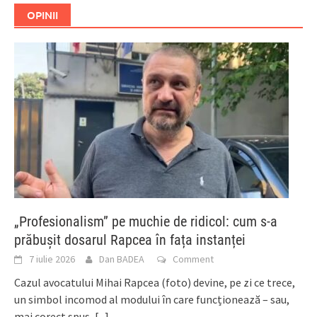
OPINII
„Profesionalism” pe muchie de ridicol: cum s-a
prăbușit dosarul Rapcea în fața instanței
7 iulie 2026
Dan BADEA
Comment
Cazul avocatului Mihai Rapcea (foto) devine, pe zi ce trece,
un simbol incomod al modului în care funcționează – sau,
mai corect spus,
[...]