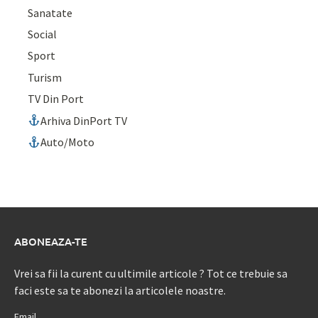
Sanatate
Social
Sport
Turism
TV Din Port
Arhiva DinPort TV
Auto/Moto
ABONEAZA-TE
Vrei sa fii la curent cu ultimile articole ? Tot ce trebuie sa
faci este sa te abonezi la articolele noastre.
Email