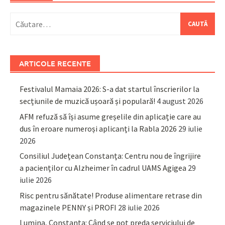
Caută
după:
ARTICOLE RECENTE
Festivalul Mamaia 2026: S-a dat startul înscrierilor la
secțiunile de muzică ușoară și populară!
4 august 2026
AFM refuză să își asume greșelile din aplicație care au
dus în eroare numeroși aplicanți la Rabla 2026
29 iulie
2026
Consiliul Județean Constanța: Centru nou de îngrijire
a pacienților cu Alzheimer în cadrul UAMS Agigea
29
iulie 2026
Risc pentru sănătate! Produse alimentare retrase din
magazinele PENNY și PROFI
28 iulie 2026
Lumina, Constanța: Când se pot preda serviciului de