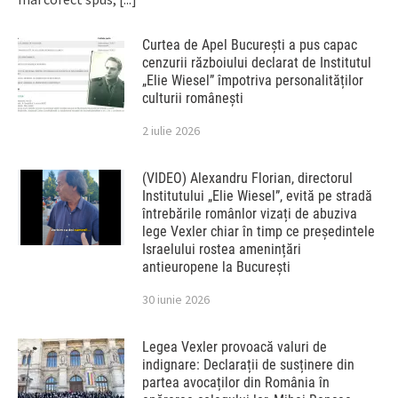
Curtea de Apel București a pus capac
cenzurii războiului declarat de Institutul
„Elie Wiesel” împotriva personalităților
culturii românești
2 iulie 2026
(VIDEO) Alexandru Florian, directorul
Institutului „Elie Wiesel”, evită pe stradă
întrebările românlor vizați de abuziva
lege Vexler chiar în timp ce președintele
Israelului rostea amenințări
antieuropene la București
30 iunie 2026
Legea Vexler provoacă valuri de
indignare: Declarații de susținere din
partea avocaților din România în