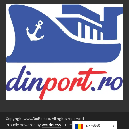
Copyright www.DinPort.ro. All rights reserved.
Proudly powered by
WordPress
.
|
Theme: Awaken by
ThemezHut
.
Română