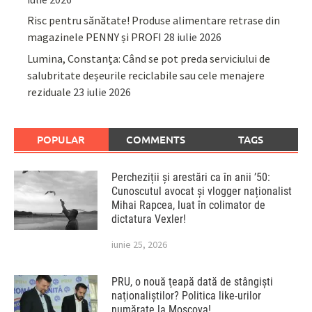
Risc pentru sănătate! Produse alimentare retrase din
magazinele PENNY și PROFI
28 iulie 2026
Lumina, Constanța: Când se pot preda serviciului de
salubritate deșeurile reciclabile sau cele menajere
reziduale
23 iulie 2026
POPULAR
COMMENTS
TAGS
Percheziții și arestări ca în anii ’50:
Cunoscutul avocat și vlogger naționalist
Mihai Rapcea, luat în colimator de
dictatura Vexler!
iunie 25, 2026
PRU, o nouă ţeapă dată de stângişti
naţionaliştilor? Politica like-urilor
numărate la Moscova!