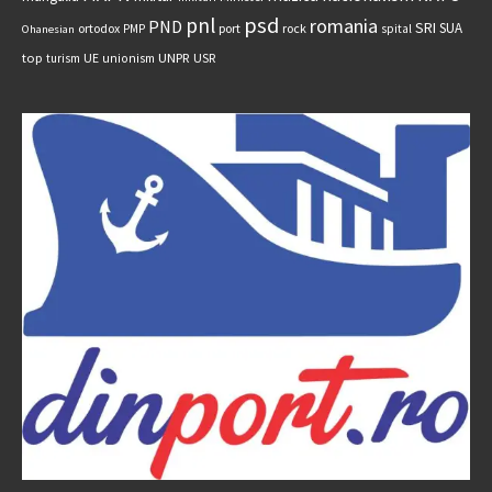
psd
pnl
romania
PND
SRI
SUA
ortodox
port
rock
PMP
spital
Ohanesian
UNPR
top
UE
USR
turism
unionism