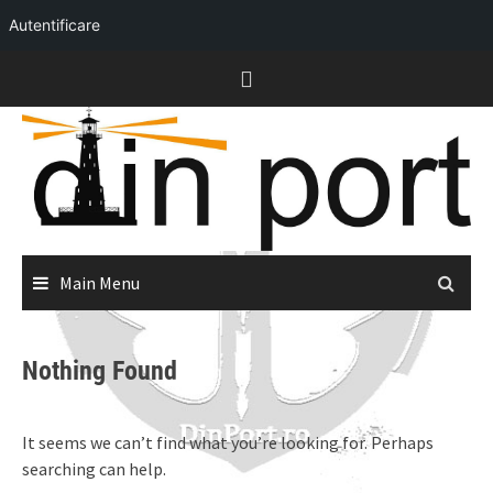
Autentificare
Skip
to
content
Main Menu
Nothing Found
It seems we can’t find what you’re looking for. Perhaps
searching can help.