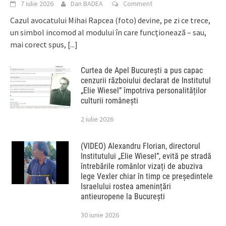
7 iulie 2026
Dan BADEA
Comment
Cazul avocatului Mihai Rapcea (foto) devine, pe zi ce trece,
un simbol incomod al modului în care funcționează – sau,
mai corect spus,
[...]
Curtea de Apel București a pus capac
cenzurii războiului declarat de Institutul
„Elie Wiesel” împotriva personalităților
culturii românești
2 iulie 2026
(VIDEO) Alexandru Florian, directorul
Institutului „Elie Wiesel”, evită pe stradă
întrebările românlor vizați de abuziva
lege Vexler chiar în timp ce președintele
Israelului rostea amenințări
antieuropene la București
30 iunie 2026