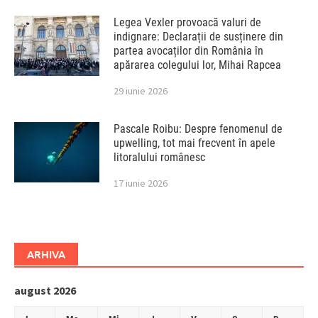
Legea Vexler provoacă valuri de
indignare: Declarații de susținere din
partea avocaților din România în
apărarea colegului lor, Mihai Rapcea
29 iunie 2026
Pascale Roibu: Despre fenomenul de
upwelling, tot mai frecvent în apele
litoralului românesc
17 iunie 2026
ARHIVA
august 2026