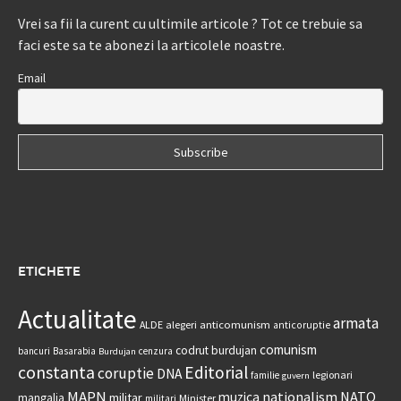
Vrei sa fii la curent cu ultimile articole ? Tot ce trebuie sa
faci este sa te abonezi la articolele noastre.
Email
ETICHETE
Actualitate
armata
anticomunism
ALDE
alegeri
anticoruptie
comunism
codrut burdujan
bancuri
Basarabia
cenzura
Burdujan
constanta
Editorial
coruptie
DNA
legionari
familie
guvern
MAPN
nationalism
NATO
muzica
militar
mangalia
Minister
militari