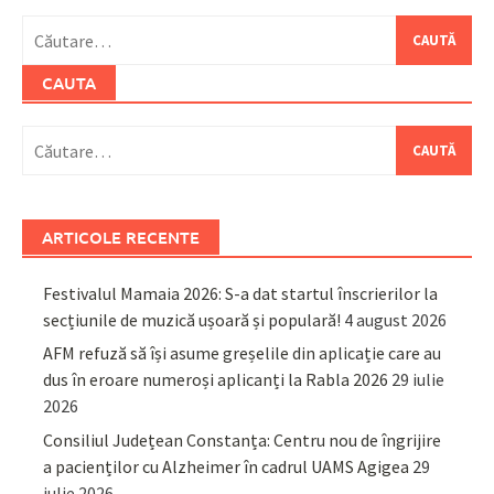
Caută
după:
CAUTA
Caută
după:
ARTICOLE RECENTE
Festivalul Mamaia 2026: S-a dat startul înscrierilor la
secțiunile de muzică ușoară și populară!
4 august 2026
AFM refuză să își asume greșelile din aplicație care au
dus în eroare numeroși aplicanți la Rabla 2026
29 iulie
2026
Consiliul Județean Constanța: Centru nou de îngrijire
a pacienților cu Alzheimer în cadrul UAMS Agigea
29
iulie 2026