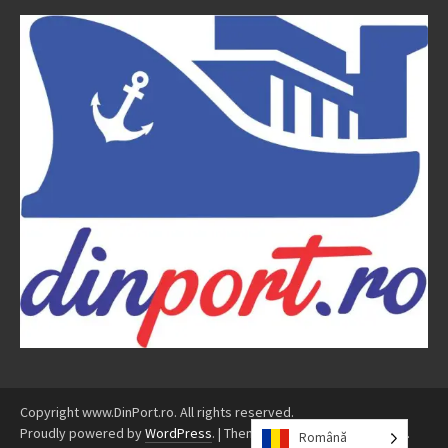
Copyright www.DinPort.ro. All rights reserved.
Proudly powered by
WordPress
.
|
Theme: Awaken by
ThemezHut
.
Română