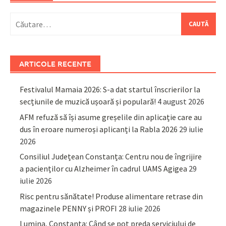
Caută
după:
ARTICOLE RECENTE
Festivalul Mamaia 2026: S-a dat startul înscrierilor la
secțiunile de muzică ușoară și populară!
4 august 2026
AFM refuză să își asume greșelile din aplicație care au
dus în eroare numeroși aplicanți la Rabla 2026
29 iulie
2026
Consiliul Județean Constanța: Centru nou de îngrijire
a pacienților cu Alzheimer în cadrul UAMS Agigea
29
iulie 2026
Risc pentru sănătate! Produse alimentare retrase din
magazinele PENNY și PROFI
28 iulie 2026
Lumina, Constanța: Când se pot preda serviciului de