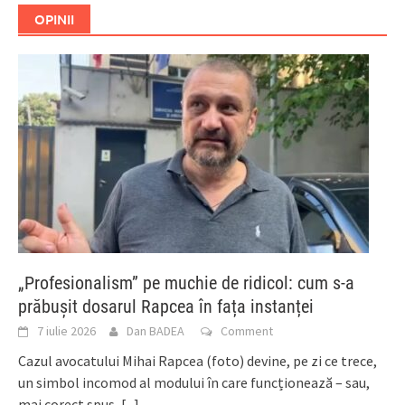
OPINII
„Profesionalism” pe muchie de ridicol: cum s-a
prăbușit dosarul Rapcea în fața instanței
7 iulie 2026
Dan BADEA
Comment
Cazul avocatului Mihai Rapcea (foto) devine, pe zi ce trece,
un simbol incomod al modului în care funcționează – sau,
mai corect spus,
[...]