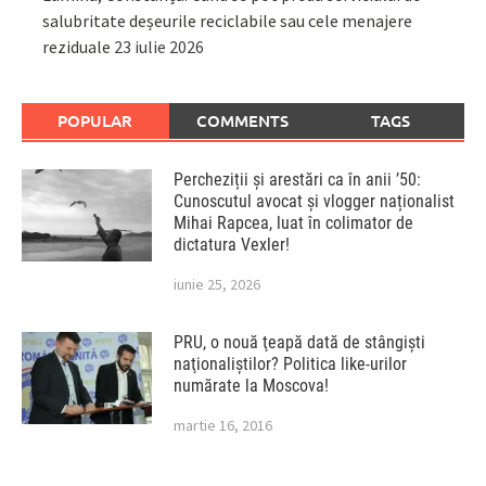
salubritate deșeurile reciclabile sau cele menajere
reziduale
23 iulie 2026
POPULAR
COMMENTS
TAGS
Percheziții și arestări ca în anii ’50:
Cunoscutul avocat și vlogger naționalist
Mihai Rapcea, luat în colimator de
dictatura Vexler!
iunie 25, 2026
PRU, o nouă ţeapă dată de stângişti
naţionaliştilor? Politica like-urilor
numărate la Moscova!
martie 16, 2016