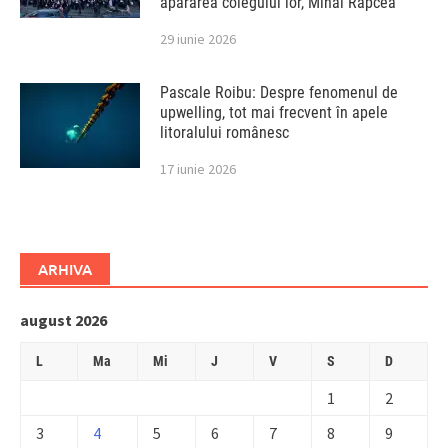
apărarea colegului lor, Mihai Rapcea
29 iunie 2026
Pascale Roibu: Despre fenomenul de
upwelling, tot mai frecvent în apele
litoralului românesc
17 iunie 2026
ARHIVA
august 2026
L
Ma
Mi
J
V
S
D
1
2
3
4
5
6
7
8
9