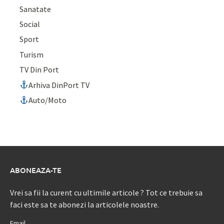
Sanatate
Social
Sport
Turism
TV Din Port
Arhiva DinPort TV
Auto/Moto
ABONEAZA-TE
Vrei sa fii la curent cu ultimile articole ? Tot ce trebuie sa
faci este sa te abonezi la articolele noastre.
Email