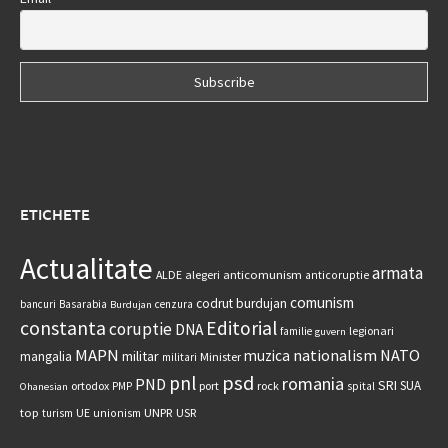
ETICHETE
Actualitate
armata
anticomunism
ALDE
alegeri
anticoruptie
comunism
codrut burdujan
bancuri
Basarabia
cenzura
Burdujan
constanta
Editorial
coruptie
DNA
legionari
familie
guvern
MAPN
nationalism
NATO
muzica
militar
mangalia
Minister
militari
psd
pnl
romania
PND
SRI
SUA
ortodox
port
rock
PMP
spital
Ohanesian
UNPR
top
UE
USR
turism
unionism