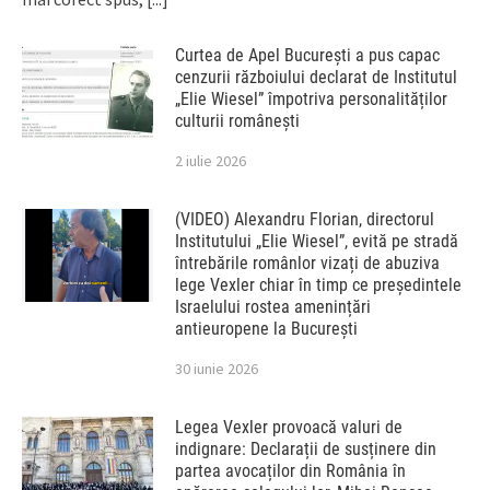
Curtea de Apel București a pus capac
cenzurii războiului declarat de Institutul
„Elie Wiesel” împotriva personalităților
culturii românești
2 iulie 2026
(VIDEO) Alexandru Florian, directorul
Institutului „Elie Wiesel”, evită pe stradă
întrebările românlor vizați de abuziva
lege Vexler chiar în timp ce președintele
Israelului rostea amenințări
antieuropene la București
30 iunie 2026
Legea Vexler provoacă valuri de
indignare: Declarații de susținere din
partea avocaților din România în