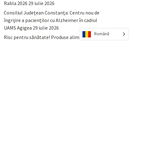
Rabla 2026
29 iulie 2026
Consiliul Județean Constanța: Centru nou de
îngrijire a pacienților cu Alzheimer în cadrul
UAMS Agigea
29 iulie 2026
Română
Risc pentru sănătate! Produse alimentare
retrase din magazinele PENNY și PROFI
28
iulie 2026
Lumina, Constanța: Când se pot preda
serviciului de salubritate deșeurile reciclabile
sau cele menajere reziduale
23 iulie 2026
POPULAR
COMMENTS
TAGS
Percheziții și arestări ca în anii
’50: Cunoscutul avocat și vlogger
naționalist Mihai Rapcea, luat în
colimator de dictatura Vexler!