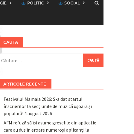
GIE
POLITIC
SOCIAL
CAUTA
aută
upă:
ARTICOLE RECENTE
Festivalul Mamaia 2026: S-a dat startul
înscrierilor la secțiunile de muzică ușoară și
populară!
4 august 2026
AFM refuză să își asume greșelile din aplicație
care au dus în eroare numeroși aplicanți la