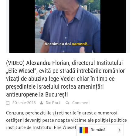
(VIDEO) Alexandru Florian, directorul Institutului
„Elie Wiesel”, evită pe stradă întrebările românlor
vizați de abuziva lege Vexler chiar în timp ce
președintele Israelului rostea amenințări
antieuropene la București
30 iunie 2026
Din Port
Comment
Cenzura, perchezițiile și reținerile în arest a numeroși
cetățeni deveniți peste noapte victime ale poliției politice
instituite de Institutul Elie Wiesel inclusiv prin
[...]
Română