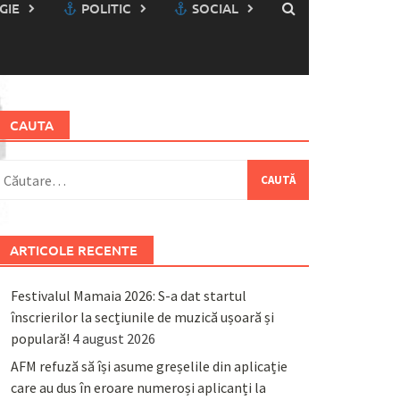
GIE
POLITIC
SOCIAL
CAUTA
aută
upă:
ARTICOLE RECENTE
Festivalul Mamaia 2026: S-a dat startul
înscrierilor la secțiunile de muzică ușoară și
populară!
4 august 2026
AFM refuză să își asume greșelile din aplicație
care au dus în eroare numeroși aplicanți la