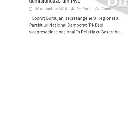
demisionează din PND
30 octombrie 2016
Din Port
Comment
Codruț Burdujan, secretar general regional al
Partidului Național Democrat(PND) și
vicepreședinte național în Relația cu Basarabia,
alături de grupul de activiști civici,
[...]