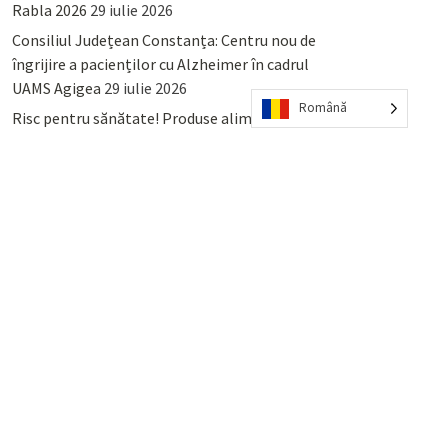
Rabla 2026
29 iulie 2026
Consiliul Județean Constanța: Centru nou de
îngrijire a pacienților cu Alzheimer în cadrul
UAMS Agigea
29 iulie 2026
Română
Risc pentru sănătate! Produse alimentare
retrase din magazinele PENNY și PROFI
28
iulie 2026
Lumina, Constanța: Când se pot preda
serviciului de salubritate deșeurile reciclabile
sau cele menajere reziduale
23 iulie 2026
POPULAR
COMMENTS
TAGS
Percheziții și arestări ca în anii
’50: Cunoscutul avocat și vlogger
naționalist Mihai Rapcea, luat în
colimator de dictatura Vexler!