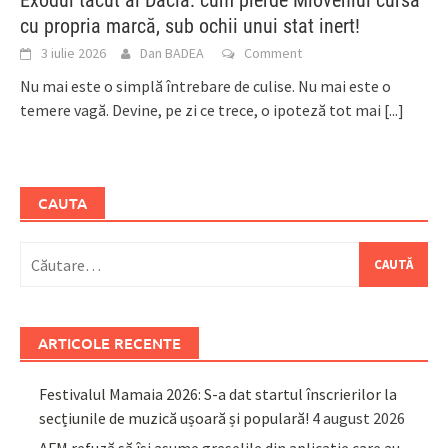
Exodul tăcut al Dacia: cum pierde Mioveniul cursa
cu propria marcă, sub ochii unui stat inert!
3 iulie 2026
Dan BADEA
Comment
Nu mai este o simplă întrebare de culise. Nu mai este o
temere vagă. Devine, pe zi ce trece, o ipoteză tot mai
[...]
CAUTA
Caută
după:
ARTICOLE RECENTE
Festivalul Mamaia 2026: S-a dat startul înscrierilor la
secțiunile de muzică ușoară și populară!
4 august 2026