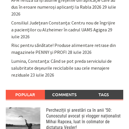
AFM refuză să își asume greșelile din aplicație care au
dus în eroare numeroși aplicanți la Rabla 2026
29 iulie
2026
Consiliul Județean Constanța: Centru nou de îngrijire
a pacienților cu Alzheimer în cadrul UAMS Agigea
29
iulie 2026
Risc pentru sănătate! Produse alimentare retrase din
magazinele PENNY și PROFI
28 iulie 2026
Lumina, Constanța: Când se pot preda serviciului de
salubritate deșeurile reciclabile sau cele menajere
reziduale
23 iulie 2026
POPULAR
COMMENTS
TAGS
Percheziții și arestări ca în anii ’50:
Cunoscutul avocat și vlogger naționalist
Mihai Rapcea, luat în colimator de
dictatura Vexler!