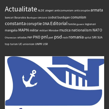
Actualitate
armata
anticomunism
ALDE
alegeri
anticoruptie
comunism
codrut burdujan
bancuri
Basarabia
cenzura
Burdujan
constanta
Editorial
coruptie
DNA
legionari
familie
guvern
MAPN
nationalism
NATO
muzica
militar
mangalia
Minister
militari
psd
pnl
romania
PND
SRI
SUA
ortodox
port
rock
PMP
spital
Ohanesian
UNPR
top
UE
USR
turism
unionism