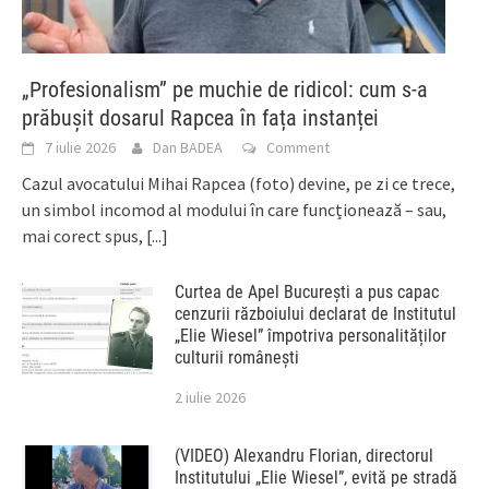
„Profesionalism” pe muchie de ridicol: cum s-a
prăbușit dosarul Rapcea în fața instanței
7 iulie 2026
Dan BADEA
Comment
Cazul avocatului Mihai Rapcea (foto) devine, pe zi ce trece,
un simbol incomod al modului în care funcționează – sau,
mai corect spus,
[...]
Curtea de Apel București a pus capac
cenzurii războiului declarat de Institutul
„Elie Wiesel” împotriva personalităților
culturii românești
2 iulie 2026
(VIDEO) Alexandru Florian, directorul
Institutului „Elie Wiesel”, evită pe stradă