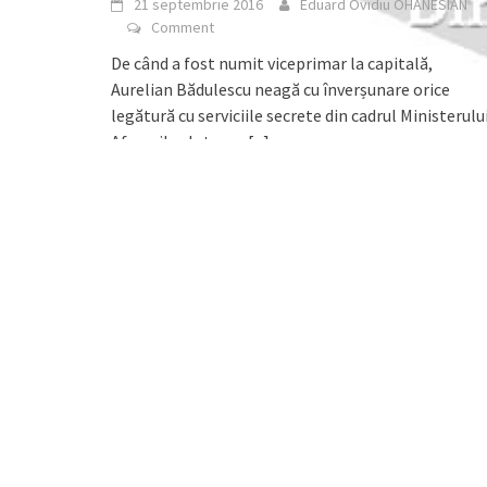
21 septembrie 2016
Eduard Ovidiu OHANESIAN
Comment
De când a fost numit viceprimar la capitală,
Aurelian Bădulescu neagă cu înverșunare orice
legătură cu serviciile secrete din cadrul Ministerulu
Afacerilor Interne
[...]