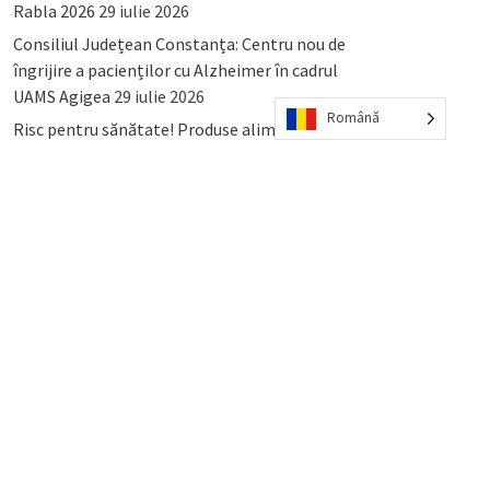
Rabla 2026
29 iulie 2026
Consiliul Județean Constanța: Centru nou de
îngrijire a pacienților cu Alzheimer în cadrul
UAMS Agigea
29 iulie 2026
Română
Risc pentru sănătate! Produse alimentare
retrase din magazinele PENNY și PROFI
28
iulie 2026
Lumina, Constanța: Când se pot preda
serviciului de salubritate deșeurile reciclabile
sau cele menajere reziduale
23 iulie 2026
POPULAR
COMMENTS
TAGS
Percheziții și arestări ca în anii
’50: Cunoscutul avocat și vlogger
naționalist Mihai Rapcea, luat în
colimator de dictatura Vexler!