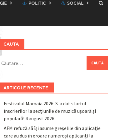
GIE
POLITIC
SOCIAL
CAUTA
aută
upă:
ARTICOLE RECENTE
Festivalul Mamaia 2026: S-a dat startul
înscrierilor la secțiunile de muzică ușoară și
populară!
4 august 2026
AFM refuză să își asume greșelile din aplicație
care au dus în eroare numeroși aplicanți la