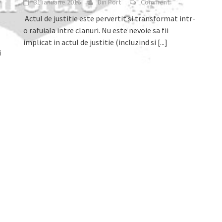
31 ianuarie 2016
Din Port
Comment
Actul de justitie este pervertit si transformat intr-
o rafuiala intre clanuri. Nu este nevoie sa fii
implicat in actul de justitie (incluzind si
[...]
i