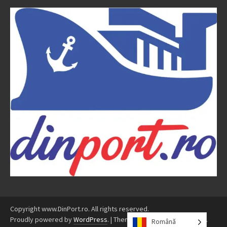
Copyright www.DinPort.ro. All rights reserved.
Proudly powered by
WordPress
.
|
Theme: Awaken by
ThemezHut
.
Română