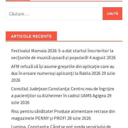
Caută
după:
ARTICOLE RECENTE
Festivalul Mamaia 2026: S-a dat startul înscrierilor la
secțiunile de muzică ușoară și populară!
4 august 2026
AFM refuză să își asume greșelile din aplicație care au
dus în eroare numeroși aplicanți la Rabla 2026
29 iulie
2026
Consiliul Județean Constanța: Centru nou de îngrijire
a pacienților cu Alzheimer în cadrul UAMS Agigea
29
iulie 2026
Risc pentru sănătate! Produse alimentare retrase din
magazinele PENNY și PROFI
28 iulie 2026
Lumina, Constanța: Când se pot preda serviciului de