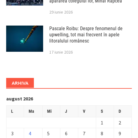
apărarea colegului lor, Mihai Rapcea
29 iunie 2026
Pascale Roibu: Despre fenomenul de
upwelling, tot mai frecvent în apele
litoralului românesc
17 iunie 2026
ARHIVA
august 2026
L
Ma
Mi
J
V
S
D
1
2
3
4
5
6
7
8
9