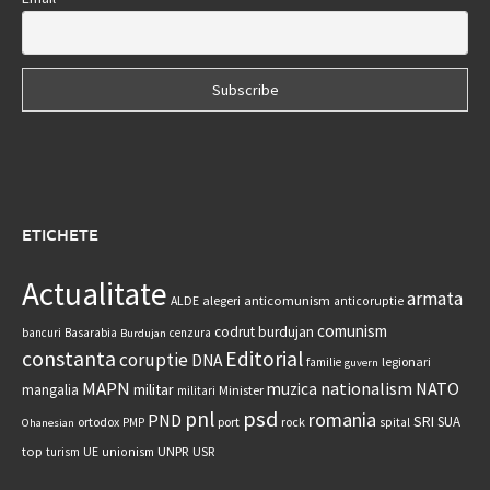
ETICHETE
Actualitate
armata
anticomunism
ALDE
alegeri
anticoruptie
comunism
codrut burdujan
bancuri
Basarabia
cenzura
Burdujan
constanta
Editorial
coruptie
DNA
legionari
familie
guvern
MAPN
nationalism
NATO
muzica
militar
mangalia
Minister
militari
psd
pnl
romania
PND
SRI
SUA
ortodox
port
rock
PMP
spital
Ohanesian
UNPR
top
UE
USR
turism
unionism