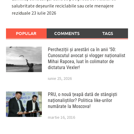
salubritate deșeurile reciclabile sau cele menajere
reziduale
23 iulie 2026
POPULAR
COMMENTS
TAGS
Percheziții și arestări ca în anii ’50:
Cunoscutul avocat și vlogger naționalist
Mihai Rapcea, luat în colimator de
dictatura Vexler!
iunie 25, 2026
PRU, o nouă ţeapă dată de stângişti
naţionaliştilor? Politica like-urilor
numărate la Moscova!
martie 16, 2016