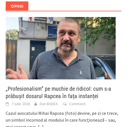
OPINII
„Profesionalism” pe muchie de ridicol: cum s-a
prăbușit dosarul Rapcea în fața instanței
7 iulie 2026
Dan BADEA
Comment
Cazul avocatului Mihai Rapcea (foto) devine, pe zi ce trece,
un simbol incomod al modului în care funcționează – sau,
mai corect spus,
[...]