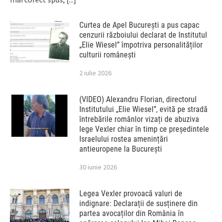
Curtea de Apel București a pus capac
cenzurii războiului declarat de Institutul
„Elie Wiesel” împotriva personalităților
culturii românești
2 iulie 2026
(VIDEO) Alexandru Florian, directorul
Institutului „Elie Wiesel”, evită pe stradă
întrebările românlor vizați de abuziva
lege Vexler chiar în timp ce președintele
Israelului rostea amenințări
antieuropene la București
30 iunie 2026
Legea Vexler provoacă valuri de
indignare: Declarații de susținere din
partea avocaților din România în