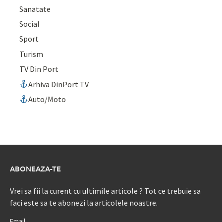
Sanatate
Social
Sport
Turism
TV Din Port
Arhiva DinPort TV
Auto/Moto
ABONEAZA-TE
Vrei sa fii la curent cu ultimile articole ? Tot ce trebuie sa
faci este sa te abonezi la articolele noastre.
Email