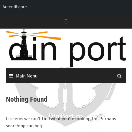
Autentificare
Skip
to
content
Main Menu
Nothing Found
It seems we can’t find what you’re looking for. Perhaps
searching can help.