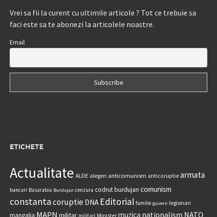
Vrei sa fii la curent cu ultimile articole ? Tot ce trebuie sa
faci este sa te abonezi la articolele noastre.
Email
ETICHETE
Actualitate
armata
anticomunism
ALDE
alegeri
anticoruptie
comunism
codrut burdujan
bancuri
Basarabia
cenzura
Burdujan
constanta
Editorial
coruptie
DNA
legionari
familie
guvern
MAPN
nationalism
NATO
muzica
militar
mangalia
Minister
militari