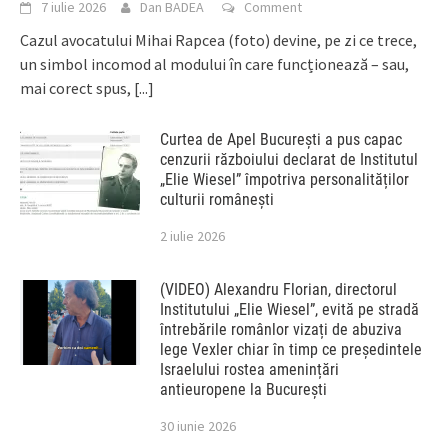
7 iulie 2026
Dan BADEA
Comment
Cazul avocatului Mihai Rapcea (foto) devine, pe zi ce trece,
un simbol incomod al modului în care funcționează – sau,
mai corect spus,
[...]
Curtea de Apel București a pus capac
cenzurii războiului declarat de Institutul
„Elie Wiesel” împotriva personalităților
culturii românești
2 iulie 2026
(VIDEO) Alexandru Florian, directorul
Institutului „Elie Wiesel”, evită pe stradă
întrebările românlor vizați de abuziva
lege Vexler chiar în timp ce președintele
Israelului rostea amenințări
antieuropene la București
30 iunie 2026