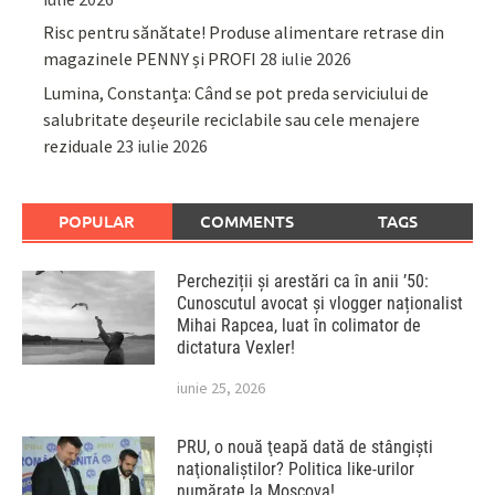
Risc pentru sănătate! Produse alimentare retrase din
magazinele PENNY și PROFI
28 iulie 2026
Lumina, Constanța: Când se pot preda serviciului de
salubritate deșeurile reciclabile sau cele menajere
reziduale
23 iulie 2026
POPULAR
COMMENTS
TAGS
Percheziții și arestări ca în anii ’50:
Cunoscutul avocat și vlogger naționalist
Mihai Rapcea, luat în colimator de
dictatura Vexler!
iunie 25, 2026
PRU, o nouă ţeapă dată de stângişti
naţionaliştilor? Politica like-urilor
numărate la Moscova!