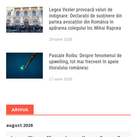
Legea Vexler provoacă valuri de
indignare: Declarații de susținere din
partea avocaților din România în
apărarea colegului lor, Mihai Rapcea
29 iunie 2026
Pascale Roibu: Despre fenomenul de
upwelling, tot mai frecvent în apele
litoralului românesc
17 iunie 2026
ARHIVA
august 2026