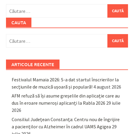
Caută
după:
CAUTA
Caută
după:
ARTICOLE RECENTE
Festivalul Mamaia 2026: S-a dat startul înscrierilor la
secțiunile de muzică ușoară și populară!
4 august 2026
AFM refuză să își asume greșelile din aplicație care au
dus în eroare numeroși aplicanți la Rabla 2026
29 iulie
2026
Consiliul Județean Constanța: Centru nou de îngrijire
a pacienților cu Alzheimer în cadrul UAMS Agigea
29
iulie 2026