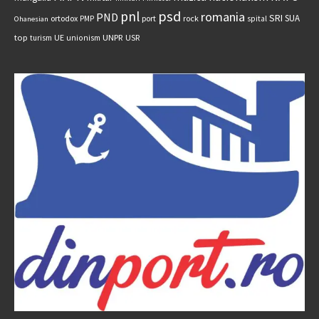
psd
pnl
romania
PND
SRI
SUA
ortodox
port
rock
PMP
spital
Ohanesian
UNPR
top
UE
USR
turism
unionism